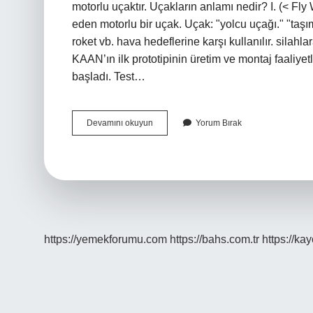
motorlu uçaktır. Uçakların anlamı nedir? I. (< Fly
eden motorlu bir uçak. Uçak: "yolcu uçağı." "taşım
roket vb. hava hedeflerine karşı kullanılır. silahl
KAAN’ın ilk prototipinin üretim ve montaj faaliy
başladı. Test…
Uçağın
Devamını okuyun
Yorum Bırak
Diğer
Adı
Nedir
https://yemekforumu.com
https://bahs.com.tr
https://ka