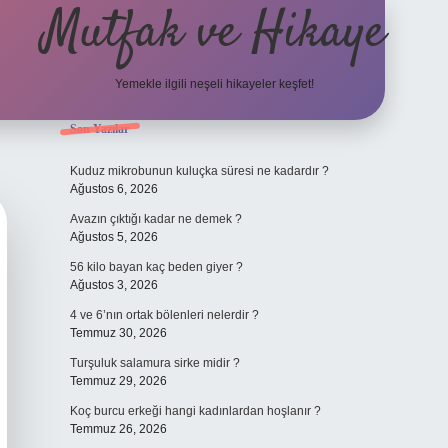
Mutfak ve Hikaye
Yemekle ilgili neşeli hikayeler keşfet!
Sidebar
Son Yazılar
betci cas
Kuduz mikrobunun kuluçka süresi ne kadardır ?
Ağustos 6, 2026
Avazın çıktığı kadar ne demek ?
Ağustos 5, 2026
56 kilo bayan kaç beden giyer ?
Ağustos 3, 2026
4 ve 6’nın ortak bölenleri nelerdir ?
Temmuz 30, 2026
Turşuluk salamura sirke midir ?
Temmuz 29, 2026
Koç burcu erkeği hangi kadınlardan hoşlanır ?
Temmuz 26, 2026