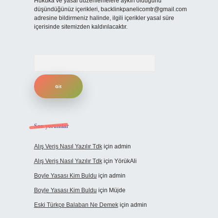
Hukuka ve yasal düzenlemelere aykırı olduğunu
düşündüğünüz içerikleri,
backlinkpanelicomtr@gmail.com
adresine bildirmeniz halinde, ilgili içerikler yasal süre
içerisinde sitemizden kaldırılacaktır.
Arama
Son yorumlar
Alış Veriş Nasıl Yazılır Tdk
için
admin
Alış Veriş Nasıl Yazılır Tdk
için
YörükAli
Boyle Yasası Kim Buldu
için
admin
Boyle Yasası Kim Buldu
için
Müjde
Eski Türkçe Balaban Ne Demek
için
admin