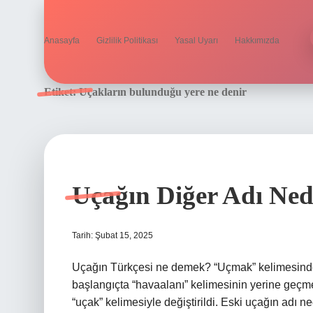
Anasayfa
Gizlilik Politikası
Yasal Uyarı
Hakkımızda
Etiket:
Uçakların bulunduğu yere ne denir
Uçağın Diğer Adı Ned
Tarih: Şubat 15, 2025
Uçağın Türkçesi ne demek? “Uçmak” kelimesinden g
başlangıçta “havaalanı” kelimesinin yerine geçm
“uçak” kelimesiyle değiştirildi. Eski uçağın adı nedi