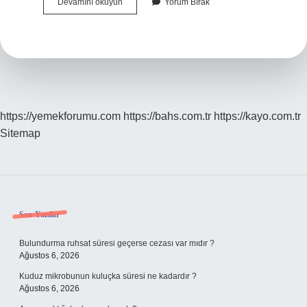
Uçağın
Devamını okuyun
Yorum Bırak
Diğer
Adı
Nedir
https://yemekforumu.com
https://bahs.com.tr
https://kayo.com.tr
Sitemap
Sidebar
Son Yazılar
Bulundurma ruhsat süresi geçerse cezası var mıdır ?
Ağustos 6, 2026
Kuduz mikrobunun kuluçka süresi ne kadardır ?
Ağustos 6, 2026