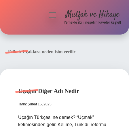
Mutfak ve Hikaye
menüyü
aç
Yemekle ilgili neşeli hikayeler keşfet!
Anasayfa
Gizlilik Politikası
Etiket:
Uçaklara neden isim verilir
Yasal Uyarı
Hakkımızda
Uçağın Diğer Adı Nedir
Tarih: Şubat 15, 2025
Uçağın Türkçesi ne demek? “Uçmak”
kelimesinden gelir. Kelime, Türk dil reformu