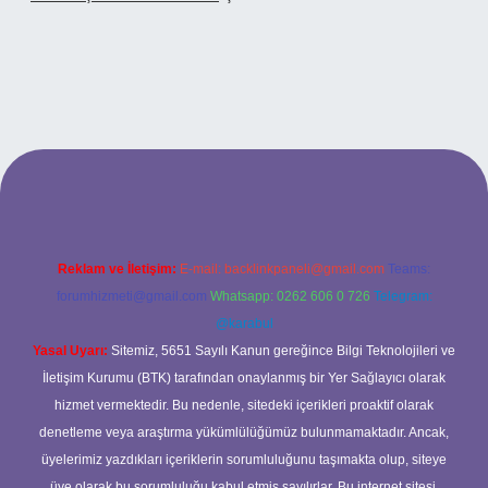
o
Reklam ve İletişim:
E-mail:
backlinkpaneli@gmail.com
Teams:
forumhizmeti@gmail.com
Whatsapp: 0262 606 0 726
Telegram:
@karabul
Yasal Uyarı:
Sitemiz, 5651 Sayılı Kanun gereğince Bilgi Teknolojileri ve
İletişim Kurumu (BTK) tarafından onaylanmış bir Yer Sağlayıcı olarak
hizmet vermektedir. Bu nedenle, sitedeki içerikleri proaktif olarak
denetleme veya araştırma yükümlülüğümüz bulunmamaktadır. Ancak,
üyelerimiz yazdıkları içeriklerin sorumluluğunu taşımakta olup, siteye
üye olarak bu sorumluluğu kabul etmiş sayılırlar. Bu internet sitesi,