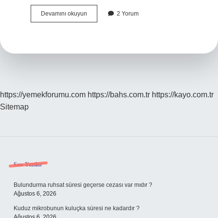
Natonun
Devamını okuyun
2 Yorum
Son
Üyesi
Kimdir
https://yemekforumu.com
https://bahs.com.tr
https://kayo.com.tr
Sitemap
Sidebar
Son Yazılar
Bulundurma ruhsat süresi geçerse cezası var mıdır ?
Ağustos 6, 2026
Kuduz mikrobunun kuluçka süresi ne kadardır ?
Ağustos 6, 2026