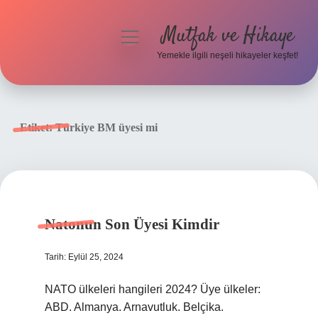
Mutfak ve Hikaye
menüyü
aç
Yemekle ilgili neşeli hikayeler keşfet!
Anasayfa
Gizlilik Politikası
Etiket:
Türkiye BM üyesi mi
Yasal Uyarı
Hakkımızda
Natonun Son Üyesi Kimdir
Tarih: Eylül 25, 2024
NATO ülkeleri hangileri 2024? Üye ülkeler:
ABD. Almanya. Arnavutluk. Belçika.