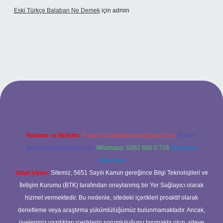
Eski Türkçe Balaban Ne Demek
için
admin
tci casino
Reklam ve İletişim:
E-mail:
backlinkpaneli@gmail.com
Teams:
forumhizmeti@gmail.com
Whatsapp: 0262 606 0 726
Telegram:
@karabul
Yasal Uyarı:
Sitemiz, 5651 Sayılı Kanun gereğince Bilgi Teknolojileri ve
İletişim Kurumu (BTK) tarafından onaylanmış bir Yer Sağlayıcı olarak
hizmet vermektedir. Bu nedenle, sitedeki içerikleri proaktif olarak
denetleme veya araştırma yükümlülüğümüz bulunmamaktadır. Ancak,
üyelerimiz yazdıkları içeriklerin sorumluluğunu taşımakta olup, siteye