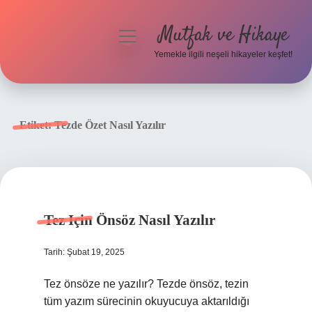
Mutfak ve Hikaye
menüyü
aç
Yemekle ilgili neşeli hikayeler keşfet!
Anasayfa
Gizlilik Politikası
Etiket:
Tezde Özet Nasıl Yazılır
Yasal Uyarı
Hakkımızda
Tez Için Önsöz Nasıl Yazılır
Tarih: Şubat 19, 2025
Tez önsöze ne yazılır? Tezde önsöz, tezin
tüm yazım sürecinin okuyucuya aktarıldığı