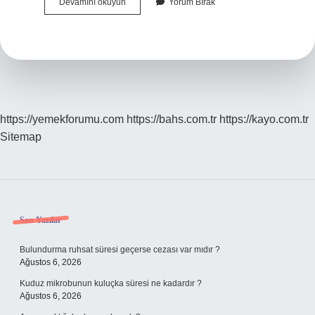
Tez
Devamını okuyun
Yorum Bırak
Için
Önsöz
Nasıl
Yazılır
https://yemekforumu.com
https://bahs.com.tr
https://kayo.com.tr
Sitemap
Sidebar
Son Yazılar
Bulundurma ruhsat süresi geçerse cezası var mıdır ?
Ağustos 6, 2026
Kuduz mikrobunun kuluçka süresi ne kadardır ?
Ağustos 6, 2026