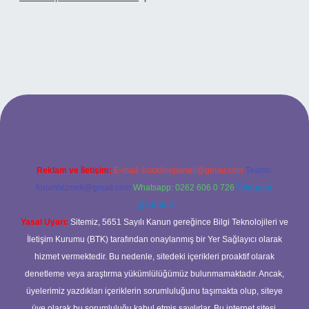
o
Reklam ve İletişim:
E-mail:
backlinkpaneli@gmail.com
Teams:
forumhizmeti@gmail.com
Whatsapp: 0262 606 0 726
Telegram:
@karabul
Yasal Uyarı:
Sitemiz, 5651 Sayılı Kanun gereğince Bilgi Teknolojileri ve
İletişim Kurumu (BTK) tarafından onaylanmış bir Yer Sağlayıcı olarak
hizmet vermektedir. Bu nedenle, sitedeki içerikleri proaktif olarak
denetleme veya araştırma yükümlülüğümüz bulunmamaktadır. Ancak,
üyelerimiz yazdıkları içeriklerin sorumluluğunu taşımakta olup, siteye
üye olarak bu sorumluluğu kabul etmiş sayılırlar. Bu internet sitesi,