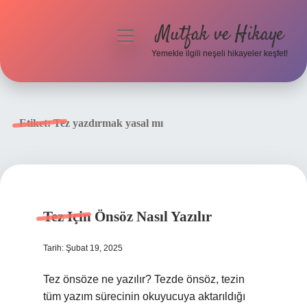
Mutfak ve Hikaye
menüyü
aç
Yemekle ilgili neşeli hikayeler keşfet!
Anasayfa
Gizlilik Politikası
Etiket:
Tez yazdırmak yasal mı
Yasal Uyarı
Hakkımızda
Tez Için Önsöz Nasıl Yazılır
Tarih: Şubat 19, 2025
Tez önsöze ne yazılır? Tezde önsöz, tezin
tüm yazım sürecinin okuyucuya aktarıldığı