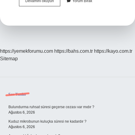
Tez
Devamını okuyun
Yorum Bırak
Için
Önsöz
Nasıl
Yazılır
https://yemekforumu.com
https://bahs.com.tr
https://kayo.com.tr
Sitemap
Sidebar
Son Yazılar
Bulundurma ruhsat süresi geçerse cezası var mıdır ?
Ağustos 6, 2026
Kuduz mikrobunun kuluçka süresi ne kadardır ?
Ağustos 6, 2026