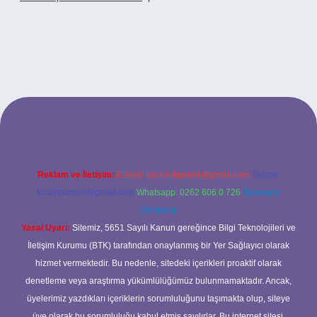
betci casino
Reklam ve İletişim:
E-mail:
backlinkpaneli@gmail.com
Teams:
forumhizmeti@gmail.com
Whatsapp: 0262 606 0 726
Telegram:
@karabul
Yasal Uyarı:
Sitemiz, 5651 Sayılı Kanun gereğince Bilgi Teknolojileri ve
İletişim Kurumu (BTK) tarafından onaylanmış bir Yer Sağlayıcı olarak
hizmet vermektedir. Bu nedenle, sitedeki içerikleri proaktif olarak
denetleme veya araştırma yükümlülüğümüz bulunmamaktadır. Ancak,
üyelerimiz yazdıkları içeriklerin sorumluluğunu taşımakta olup, siteye
üye olarak bu sorumluluğu kabul etmiş sayılırlar. Bu internet sitesi,