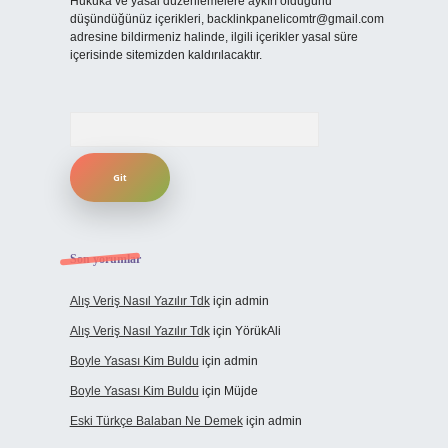
Hukuka ve yasal düzenlemelere aykırı olduğunu
düşündüğünüz içerikleri,
backlinkpanelicomtr@gmail.com
adresine bildirmeniz halinde, ilgili içerikler yasal süre
içerisinde sitemizden kaldırılacaktır.
Arama
Son yorumlar
Alış Veriş Nasıl Yazılır Tdk
için
admin
Alış Veriş Nasıl Yazılır Tdk
için
YörükAli
Boyle Yasası Kim Buldu
için
admin
Boyle Yasası Kim Buldu
için
Müjde
Eski Türkçe Balaban Ne Demek
için
admin