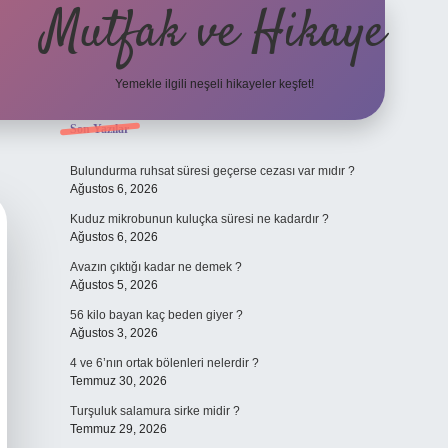
Mutfak ve Hikaye
Yemekle ilgili neşeli hikayeler keşfet!
Sidebar
Son Yazılar
betci cas
Bulundurma ruhsat süresi geçerse cezası var mıdır ?
Ağustos 6, 2026
Kuduz mikrobunun kuluçka süresi ne kadardır ?
Ağustos 6, 2026
Avazın çıktığı kadar ne demek ?
Ağustos 5, 2026
56 kilo bayan kaç beden giyer ?
Ağustos 3, 2026
4 ve 6’nın ortak bölenleri nelerdir ?
Temmuz 30, 2026
Turşuluk salamura sirke midir ?
Temmuz 29, 2026