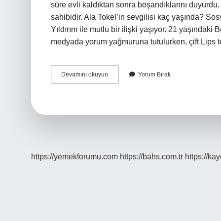
süre evli kaldıktan sonra boşandıklarını duyurdu
sahibidir. Ala Tokel’in sevgilisi kaç yaşında? So
Yıldırım ile mutlu bir ilişki yaşıyor. 21 yaşındaki
medyada yorum yağmuruna tutulurken, çift Lips to
Ala
Devamını okuyun
Yorum Bırak
Tokel
Nasıl
Ünlü
Oldu
https://yemekforumu.com
https://bahs.com.tr
https://ka