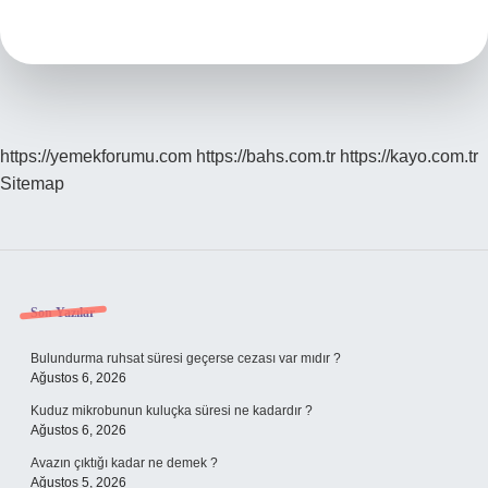
Yanan
Devamı
Nedir
https://yemekforumu.com
https://bahs.com.tr
https://kayo.com.tr
Sitemap
Sidebar
Son Yazılar
Bulundurma ruhsat süresi geçerse cezası var mıdır ?
Ağustos 6, 2026
Kuduz mikrobunun kuluçka süresi ne kadardır ?
Ağustos 6, 2026
Avazın çıktığı kadar ne demek ?
Ağustos 5, 2026