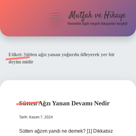
Mutfak ve Hikaye
menüyü
aç
Yemekle ilgili neşeli hikayeler keşfet!
Anasayfa
Gizlilik Politikası
Etiket:
Sütten ağzı yanan yoğurdu üfleyerek yer bir
deyim midir
Yasal Uyarı
Hakkımızda
Sütten Ağzı Yanan Devamı Nedir
Tarih: Kasım 7, 2024
Sütten ağzım yandı ne demek? [1] Dikkatsiz