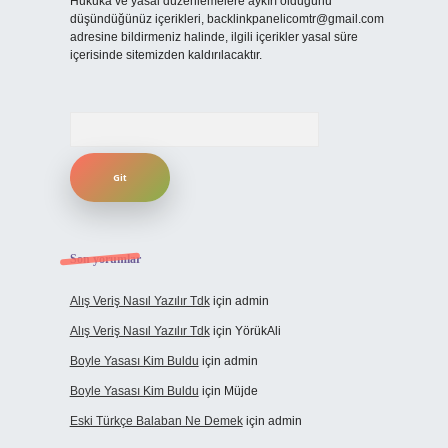
Hukuka ve yasal düzenlemelere aykırı olduğunu
düşündüğünüz içerikleri,
backlinkpanelicomtr@gmail.com
adresine bildirmeniz halinde, ilgili içerikler yasal süre
içerisinde sitemizden kaldırılacaktır.
Arama
Son yorumlar
Alış Veriş Nasıl Yazılır Tdk
için
admin
Alış Veriş Nasıl Yazılır Tdk
için
YörükAli
Boyle Yasası Kim Buldu
için
admin
Boyle Yasası Kim Buldu
için
Müjde
Eski Türkçe Balaban Ne Demek
için
admin