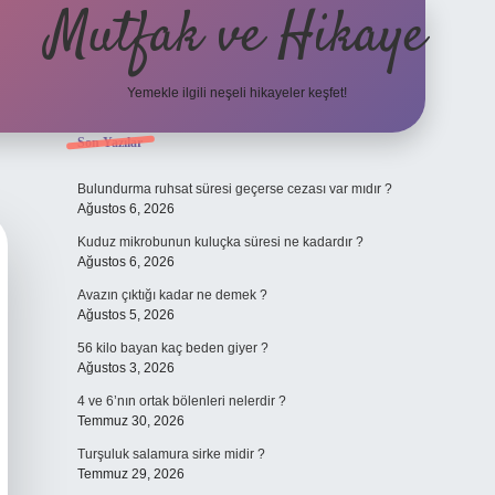
Mutfak ve Hikaye
Yemekle ilgili neşeli hikayeler keşfet!
Sidebar
Son Yazılar
betci casino
Bulundurma ruhsat süresi geçerse cezası var mıdır ?
Ağustos 6, 2026
Kuduz mikrobunun kuluçka süresi ne kadardır ?
Ağustos 6, 2026
Avazın çıktığı kadar ne demek ?
Ağustos 5, 2026
56 kilo bayan kaç beden giyer ?
Ağustos 3, 2026
4 ve 6’nın ortak bölenleri nelerdir ?
Temmuz 30, 2026
Turşuluk salamura sirke midir ?
Temmuz 29, 2026