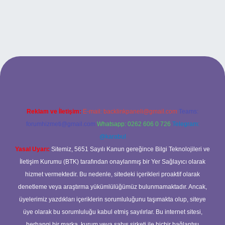
casino
Reklam ve İletişim:
E-mail:
backlinkpaneli@gmail.com
Teams:
forumhizmeti@gmail.com
Whatsapp: 0262 606 0 726
Telegram:
@karabul
Yasal Uyarı:
Sitemiz, 5651 Sayılı Kanun gereğince Bilgi Teknolojileri ve
İletişim Kurumu (BTK) tarafından onaylanmış bir Yer Sağlayıcı olarak
hizmet vermektedir. Bu nedenle, sitedeki içerikleri proaktif olarak
denetleme veya araştırma yükümlülüğümüz bulunmamaktadır. Ancak,
üyelerimiz yazdıkları içeriklerin sorumluluğunu taşımakta olup, siteye
üye olarak bu sorumluluğu kabul etmiş sayılırlar. Bu internet sitesi,
herhangi bir marka, kurum veya şahıs şirketi ile hiçbir bağlantısı