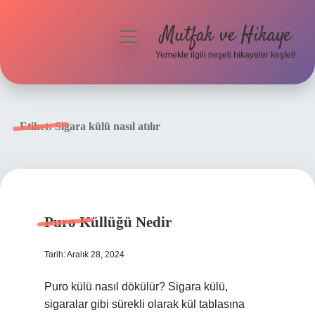
Mutfak ve Hikaye
menüyü
aç
Yemekle ilgili neşeli hikayeler keşfet!
Anasayfa
Gizlilik Politikası
Etiket:
Sigara külü nasıl atılır
Yasal Uyarı
Hakkımızda
Puro Küllüğü Nedir
Tarih: Aralık 28, 2024
Puro külü nasıl dökülür? Sigara külü,
sigaralar gibi sürekli olarak kül tablasına