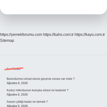
Nedir
https://yemekforumu.com
https://bahs.com.tr
https://kayo.com.tr
Sitemap
Sidebar
Son Yazılar
Bulundurma ruhsat süresi geçerse cezası var mıdır ?
Ağustos 6, 2026
Kuduz mikrobunun kuluçka süresi ne kadardır ?
Ağustos 6, 2026
Avazın çıktığı kadar ne demek ?
Ağustos 5, 2026