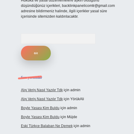
Hukuka ve yasal düzenlemelere aykırı olduğunu
düşündüğünüz içerikleri,
backlinkpanelicomtr@gmail.com
adresine bildirmeniz halinde, ilgili içerikler yasal süre
içerisinde sitemizden kaldırılacaktır.
Arama
Son yorumlar
Alış Veriş Nasıl Yazılır Tdk
için
admin
Alış Veriş Nasıl Yazılır Tdk
için
YörükAli
Boyle Yasası Kim Buldu
için
admin
Boyle Yasası Kim Buldu
için
Müjde
Eski Türkçe Balaban Ne Demek
için
admin