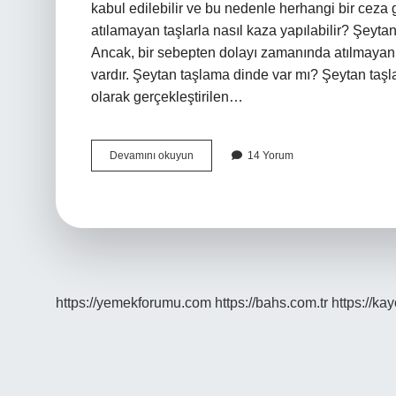
kabul edilebilir ve bu nedenle herhangi bir cez
atılamayan taşlarla nasıl kaza yapılabilir? Şeyt
Ancak, bir sebepten dolayı zamanında atılmayan t
vardır. Şeytan taşlama dinde var mı? Şeytan taş
olarak gerçekleştirilen…
Hacda
Devamını okuyun
14 Yorum
Şeytan
Taşlama
Farz
Mıdır
https://yemekforumu.com
https://bahs.com.tr
https://ka