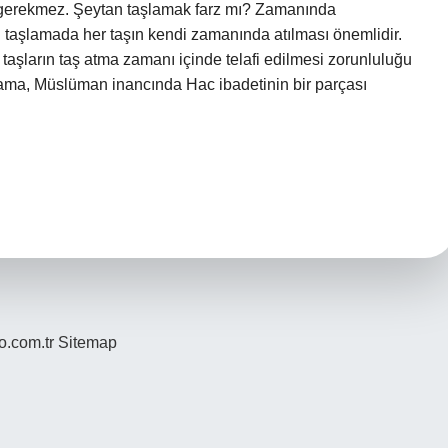
a gerekmez. Şeytan taşlamak farz mı? Zamanında
an taşlamada her taşın kendi zamanında atılması önemlidir.
aşların taş atma zamanı içinde telafi edilmesi zorunluluğu
lama, Müslüman inancında Hac ibadetinin bir parçası
yo.com.tr
Sitemap