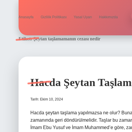
Anasayfa
Gizlilik Politikası
Yasal Uyarı
Hakkımızda
Etiket:
Şeytan taşlamamanın cezası nedir
Hacda Şeytan Taşlam
Tarih: Ekim 10, 2024
Hacda şeytan taşlama yapılmazsa ne olur? Buna g
zamanında geri döndürülmelidir. Taşlar bu zaman s
İmam Ebu Yusuf ve İmam Muhammed’e göre, zaman