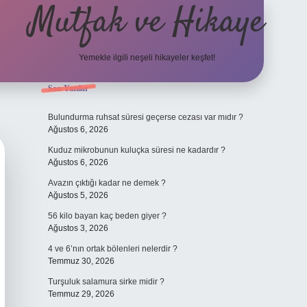
Mutfak ve Hikaye
Yemekle ilgili neşeli hikayeler keşfet!
Sidebar
Son Yazılar
betci ca
Bulundurma ruhsat süresi geçerse cezası var mıdır ?
Ağustos 6, 2026
Kuduz mikrobunun kuluçka süresi ne kadardır ?
Ağustos 6, 2026
Avazın çıktığı kadar ne demek ?
Ağustos 5, 2026
56 kilo bayan kaç beden giyer ?
Ağustos 3, 2026
4 ve 6’nın ortak bölenleri nelerdir ?
Temmuz 30, 2026
Turşuluk salamura sirke midir ?
Temmuz 29, 2026