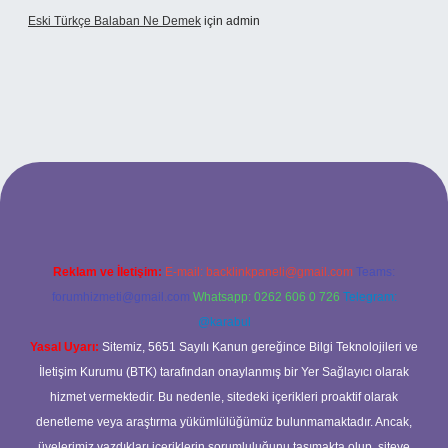
Eski Türkçe Balaban Ne Demek
için
admin
betci casino
Reklam ve İletişim:
E-mail:
backlinkpaneli@gmail.com
Teams:
forumhizmeti@gmail.com
Whatsapp: 0262 606 0 726
Telegram:
@karabul
Yasal Uyarı:
Sitemiz, 5651 Sayılı Kanun gereğince Bilgi Teknolojileri ve
İletişim Kurumu (BTK) tarafından onaylanmış bir Yer Sağlayıcı olarak
hizmet vermektedir. Bu nedenle, sitedeki içerikleri proaktif olarak
denetleme veya araştırma yükümlülüğümüz bulunmamaktadır. Ancak,
üyelerimiz yazdıkları içeriklerin sorumluluğunu taşımakta olup, siteye