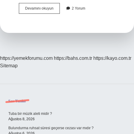
Şeriat
Devamını okuyun
2 Yorum
Allahin
Kanunu
Mu
https://yemekforumu.com
https://bahs.com.tr
https://kayo.com.tr
Sitemap
Sidebar
Son Yazılar
Tuba bir müzik aleti midir ?
Ağustos 8, 2026
Bulundurma ruhsat süresi geçerse cezası var mıdır ?
Ağustos 6, 2026