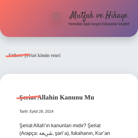
Mutfak ve Hikaye
menüyü
aç
Yemekle ilgili neşeli hikayeler keşfet!
Anasayfa
Gizlilik Politikası
Etiket:
Şeriat kimin emri
Yasal Uyarı
Hakkımızda
Şeriat Allahin Kanunu Mu
Tarih: Eylül 28, 2024
Şeriat Allah’ın kanunları mıdır? Şeriat
(Arapça: شَرِيعَة, şarīʿa), fukahanın, Kur’an