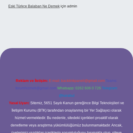
Eski Türkçe Balaban Ne Demek
için
admin
betci casino
Reklam ve İletişim:
E-mail:
backlinkpaneli@gmail.com
Teams:
forumhizmeti@gmail.com
Whatsapp: 0262 606 0 726
Telegram:
@karabul
Yasal Uyarı:
Sitemiz, 5651 Sayılı Kanun gereğince Bilgi Teknolojileri ve
İletişim Kurumu (BTK) tarafından onaylanmış bir Yer Sağlayıcı olarak
hizmet vermektedir. Bu nedenle, sitedeki içerikleri proaktif olarak
denetleme veya araştırma yükümlülüğümüz bulunmamaktadır. Ancak,
üyelerimiz yazdıkları içeriklerin sorumluluğunu taşımakta olup, siteye