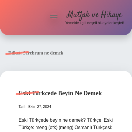
Mutfak ve Hikaye
menüyü
aç
Yemekle ilgili neşeli hikayeler keşfet!
Anasayfa
Gizlilik Politikası
Etiket:
Serebrum ne demek
Yasal Uyarı
Hakkımızda
Eski Turkcede Beyin Ne Demek
Tarih: Ekim 27, 2024
Eski Türkçede beyin ne demek? Türkçe: Eski
Türkçe: meng‎ (otk) (meng) Osmanlı Türkçesi: