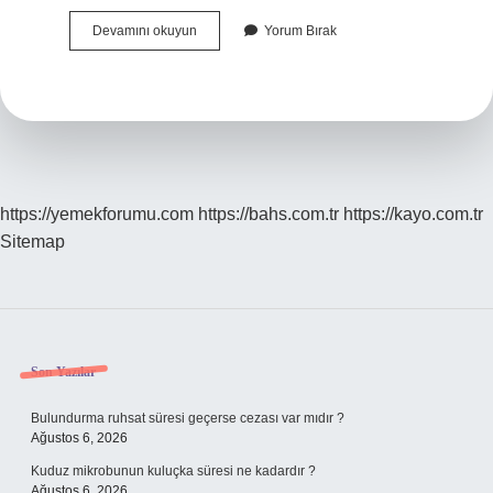
Eski
Devamını okuyun
Yorum Bırak
Turkcede
Beyin
Ne
Demek
https://yemekforumu.com
https://bahs.com.tr
https://kayo.com.tr
Sitemap
Sidebar
Son Yazılar
Bulundurma ruhsat süresi geçerse cezası var mıdır ?
Ağustos 6, 2026
Kuduz mikrobunun kuluçka süresi ne kadardır ?
Ağustos 6, 2026