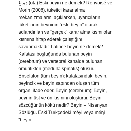
دماغ‎ (ota) Eski beyin ne demek? Renvoisé ve
Morin (2008), tüketici karar alma
mekanizmalarını açıklarken, uyarıcıların
tüketicinin beyninin “eski beyin” olarak
adlandırılan ve “gerçek” karar alma kısmı olan
kısmına hitap ederek çalıştığını
savunmaktadır. Latince beyin ne demek?
Kafatası boşluğunda bulunan beyin
(cerebrum) ve vertebral kanalda bulunan
omurilikten (medulla spinalis) oluşur.
Ensefalon (tüm beyin): kafatasındaki beyin,
beyincik ve beyin sapından oluşan tüm
organı ifade eder. Beyin (cerebrum): Beyin,
beynin üst ve ön kısmını oluşturur. Beyin
sözcüğünün kökü nedir? Beyin – Nisanyan
Sözlüğü. Eski Türkçedeki méyi veya méŋi
“beyin,…