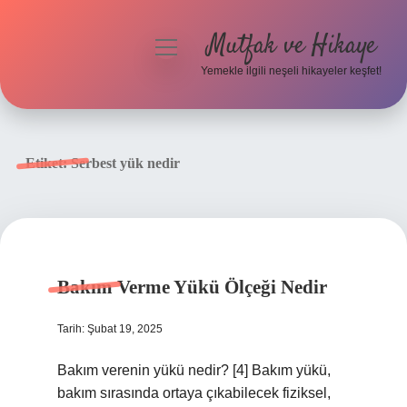
Mutfak ve Hikaye
menüyü
aç
Yemekle ilgili neşeli hikayeler keşfet!
Anasayfa
Gizlilik Politikası
Etiket:
Serbest yük nedir
Yasal Uyarı
Hakkımızda
Bakım Verme Yükü Ölçeği Nedir
Tarih: Şubat 19, 2025
Bakım verenin yükü nedir? [4] Bakım yükü,
bakım sırasında ortaya çıkabilecek fiziksel,