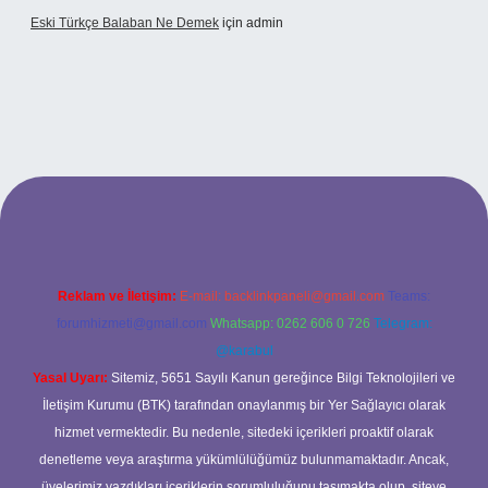
Eski Türkçe Balaban Ne Demek
için
admin
o
Reklam ve İletişim:
E-mail:
backlinkpaneli@gmail.com
Teams:
forumhizmeti@gmail.com
Whatsapp: 0262 606 0 726
Telegram:
@karabul
Yasal Uyarı:
Sitemiz, 5651 Sayılı Kanun gereğince Bilgi Teknolojileri ve
İletişim Kurumu (BTK) tarafından onaylanmış bir Yer Sağlayıcı olarak
hizmet vermektedir. Bu nedenle, sitedeki içerikleri proaktif olarak
denetleme veya araştırma yükümlülüğümüz bulunmamaktadır. Ancak,
üyelerimiz yazdıkları içeriklerin sorumluluğunu taşımakta olup, siteye