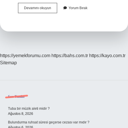
Bakım
Devamını okuyun
Yorum Bırak
Verme
Yükü
Ölçeği
Nedir
https://yemekforumu.com
https://bahs.com.tr
https://kayo.com.tr
Sitemap
Sidebar
Son Yazılar
Tuba bir müzik aleti midir ?
Ağustos 8, 2026
Bulundurma ruhsat süresi geçerse cezası var mıdır ?
Ağustos 6, 2026