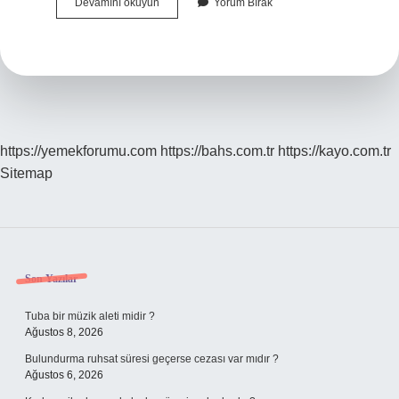
Ordu
Devamını okuyun
Yorum Bırak
Akkuş
Hangi
Türk
Boyu
https://yemekforumu.com
https://bahs.com.tr
https://kayo.com.tr
Sitemap
Sidebar
Son Yazılar
Tuba bir müzik aleti midir ?
Ağustos 8, 2026
Bulundurma ruhsat süresi geçerse cezası var mıdır ?
Ağustos 6, 2026