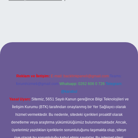
betci casino
Reklam ve İletişim:
E-mail:
backlinkpaneli@gmail.com
Teams:
forumhizmeti@gmail.com
Whatsapp: 0262 606 0 726
Telegram:
@karabul
Yasal Uyarı:
Sitemiz, 5651 Sayılı Kanun gereğince Bilgi Teknolojileri ve
İletişim Kurumu (BTK) tarafından onaylanmış bir Yer Sağlayıcı olarak
hizmet vermektedir. Bu nedenle, sitedeki içerikleri proaktif olarak
denetleme veya araştırma yükümlülüğümüz bulunmamaktadır. Ancak,
üyelerimiz yazdıkları içeriklerin sorumluluğunu taşımakta olup, siteye
üye olarak bu sorumluluğu kabul etmiş sayılırlar. Bu internet sitesi,