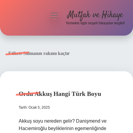
Mutfak ve Hikaye
menüyü
aç
Yemekle ilgili neşeli hikayeler keşfet!
Anasayfa
Gizlilik Politikası
Etiket:
Salmanın rakımı kaçtır
Yasal Uyarı
Hakkımızda
Ordu Akkuş Hangi Türk Boyu
Tarih: Ocak 5, 2025
Akkuş soyu nereden gelir? Danişmend ve
Hacıemiroğlu beyliklerinin egemenliğinde