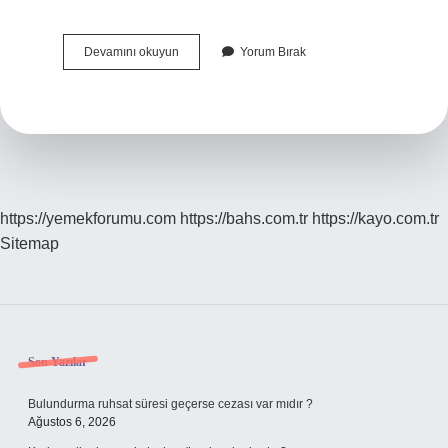
Sakinleşmek
Devamını okuyun
Yorum Bırak
Için
Ne
Yapmam
Gerekiyor
https://yemekforumu.com
https://bahs.com.tr
https://kayo.com.tr
Sitemap
Sidebar
Son Yazılar
Bulundurma ruhsat süresi geçerse cezası var mıdır ?
Ağustos 6, 2026