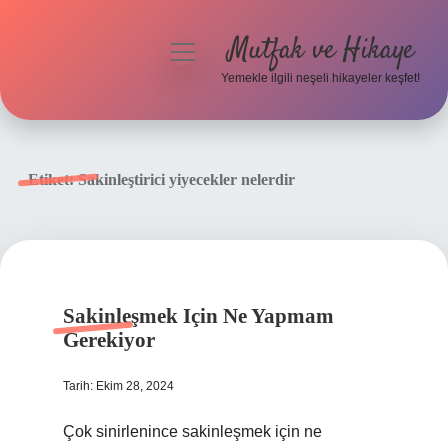
Mutfak ve Hikaye
menüyü
aç
Yemekle ilgili neşeli hikayeler keşfet!
Anasayfa
Gizlilik Politikası
Etiket:
Sakinleştirici yiyecekler nelerdir
Yasal Uyarı
Hakkımızda
Sakinleşmek Için Ne Yapmam
Gerekiyor
Tarih: Ekim 28, 2024
Çok sinirlenince sakinleşmek için ne