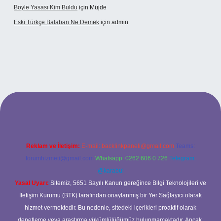
Boyle Yasası Kim Buldu
için
Müjde
Eski Türkçe Balaban Ne Demek
için
admin
ino
Reklam ve İletişim:
E-mail:
backlinkpaneli@gmail.com
Teams:
forumhizmeti@gmail.com
Whatsapp: 0262 606 0 726
Telegram:
@karabul
Yasal Uyarı:
Sitemiz, 5651 Sayılı Kanun gereğince Bilgi Teknolojileri ve
İletişim Kurumu (BTK) tarafından onaylanmış bir Yer Sağlayıcı olarak
hizmet vermektedir. Bu nedenle, sitedeki içerikleri proaktif olarak
denetleme veya araştırma yükümlülüğümüz bulunmamaktadır. Ancak,