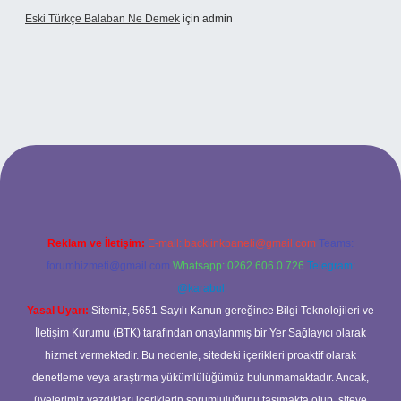
Eski Türkçe Balaban Ne Demek
için
admin
betci casino
Reklam ve İletişim:
E-mail:
backlinkpaneli@gmail.com
Teams:
forumhizmeti@gmail.com
Whatsapp: 0262 606 0 726
Telegram:
@karabul
Yasal Uyarı:
Sitemiz, 5651 Sayılı Kanun gereğince Bilgi Teknolojileri ve
İletişim Kurumu (BTK) tarafından onaylanmış bir Yer Sağlayıcı olarak
hizmet vermektedir. Bu nedenle, sitedeki içerikleri proaktif olarak
denetleme veya araştırma yükümlülüğümüz bulunmamaktadır. Ancak,
üyelerimiz yazdıkları içeriklerin sorumluluğunu taşımakta olup, siteye