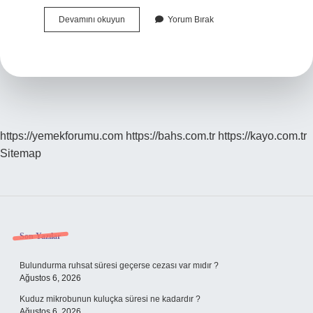
Şak
Devamını okuyun
Yorum Bırak
Yapmak
Ne
Demek
https://yemekforumu.com
https://bahs.com.tr
https://kayo.com.tr
Sitemap
Sidebar
Son Yazılar
Bulundurma ruhsat süresi geçerse cezası var mıdır ?
Ağustos 6, 2026
Kuduz mikrobunun kuluçka süresi ne kadardır ?
Ağustos 6, 2026