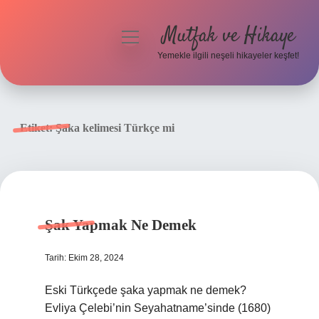
Mutfak ve Hikaye
menüyü
aç
Yemekle ilgili neşeli hikayeler keşfet!
Anasayfa
Gizlilik Politikası
Etiket:
Şaka kelimesi Türkçe mi
Yasal Uyarı
Hakkımızda
Şak Yapmak Ne Demek
Tarih: Ekim 28, 2024
Eski Türkçede şaka yapmak ne demek?
Evliya Çelebi’nin Seyahatname’sinde (1680)