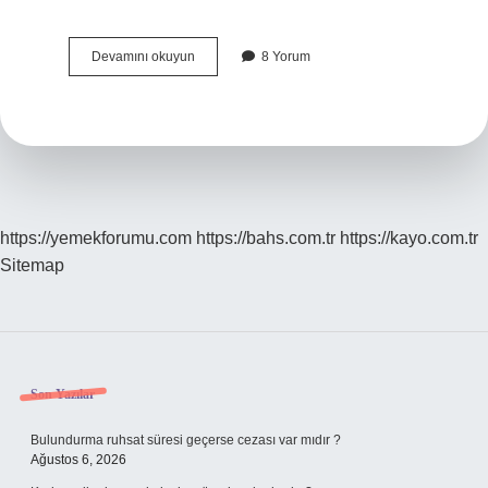
Aile
Devamını okuyun
8 Yorum
Sağlığı
Merkezine
Herkes
Gidebilir
Mi
https://yemekforumu.com
https://bahs.com.tr
https://kayo.com.tr
Sitemap
Sidebar
Son Yazılar
Bulundurma ruhsat süresi geçerse cezası var mıdır ?
Ağustos 6, 2026