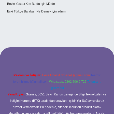
Boyle Yasası Kim Buldu
için
Müjde
Eski Türkçe Balaban Ne Demek
için
admin
betci casino
Reklam ve İletişim:
E-mail:
backlinkpaneli@gmail.com
Teams:
forumhizmeti@gmail.com
Whatsapp: 0262 606 0 726
Telegram:
@karabul
Yasal Uyarı:
Sitemiz, 5651 Sayılı Kanun gereğince Bilgi Teknolojileri ve
İletişim Kurumu (BTK) tarafından onaylanmış bir Yer Sağlayıcı olarak
hizmet vermektedir. Bu nedenle, sitedeki içerikleri proaktif olarak
denetleme veya araştırma yükümlülüğümüz bulunmamaktadır. Ancak,