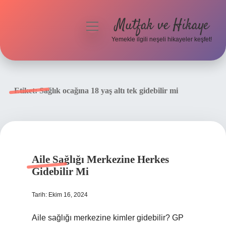
Mutfak ve Hikaye
menüyü
aç
Yemekle ilgili neşeli hikayeler keşfet!
Anasayfa
Gizlilik Politikası
Etiket:
Sağlık ocağına 18 yaş altı tek gidebilir mi
Yasal Uyarı
Hakkımızda
Aile Sağlığı Merkezine Herkes
Gidebilir Mi
Tarih: Ekim 16, 2024
Aile sağlığı merkezine kimler gidebilir? GP