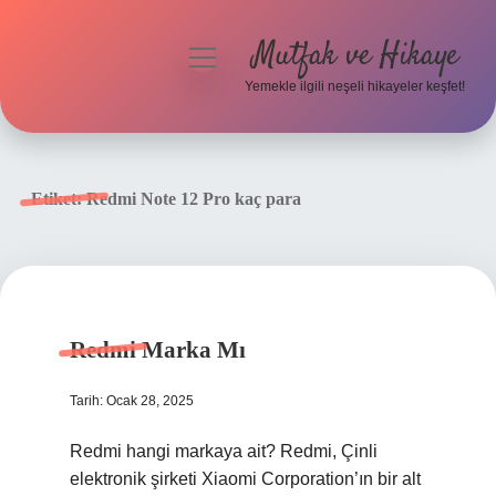
Mutfak ve Hikaye
menüyü
aç
Yemekle ilgili neşeli hikayeler keşfet!
Anasayfa
Gizlilik Politikası
Etiket:
Redmi Note 12 Pro kaç para
Yasal Uyarı
Hakkımızda
Redmi Marka Mı
Tarih: Ocak 28, 2025
Redmi hangi markaya ait? Redmi, Çinli
elektronik şirketi Xiaomi Corporation’ın bir alt