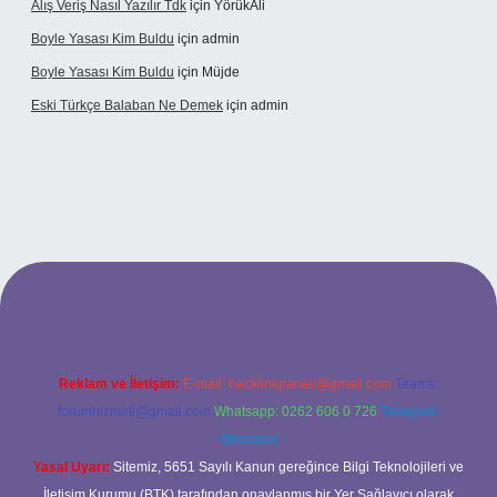
Alış Veriş Nasıl Yazılır Tdk
için
YörükAli
Boyle Yasası Kim Buldu
için
admin
Boyle Yasası Kim Buldu
için
Müjde
Eski Türkçe Balaban Ne Demek
için
admin
o
Reklam ve İletişim:
E-mail:
backlinkpaneli@gmail.com
Teams:
forumhizmeti@gmail.com
Whatsapp: 0262 606 0 726
Telegram:
@karabul
Yasal Uyarı:
Sitemiz, 5651 Sayılı Kanun gereğince Bilgi Teknolojileri ve
İletişim Kurumu (BTK) tarafından onaylanmış bir Yer Sağlayıcı olarak