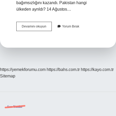
bağımsızlığını kazandı. Pakistan hangi
ülkeden ayrıldı? 14 Ağustos…
Afganistan
Devamını okuyun
Yorum Bırak
Ve
Pakistan
Ne
Zaman
Ayrıldı
https://yemekforumu.com
https://bahs.com.tr
https://kayo.com.tr
Sitemap
Sidebar
Son Yazılar