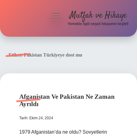
Mutfak ve Hikaye
menüyü
aç
Yemekle ilgili neşeli hikayeler keşfet!
Anasayfa
Gizlilik Politikası
Etiket:
Pakistan Türkiyeye dost mu
Yasal Uyarı
Hakkımızda
Afganistan Ve Pakistan Ne Zaman
Ayrıldı
Tarih: Ekim 24, 2024
1979 Afganistan’da ne oldu? Sovyetlerin