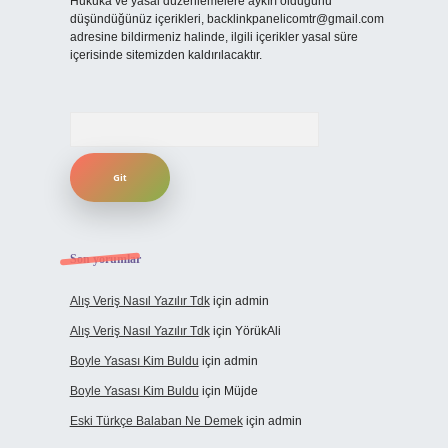
Hukuka ve yasal düzenlemelere aykırı olduğunu
düşündüğünüz içerikleri,
backlinkpanelicomtr@gmail.com
adresine bildirmeniz halinde, ilgili içerikler yasal süre
içerisinde sitemizden kaldırılacaktır.
Arama
Son yorumlar
Alış Veriş Nasıl Yazılır Tdk
için
admin
Alış Veriş Nasıl Yazılır Tdk
için
YörükAli
Boyle Yasası Kim Buldu
için
admin
Boyle Yasası Kim Buldu
için
Müjde
Eski Türkçe Balaban Ne Demek
için
admin