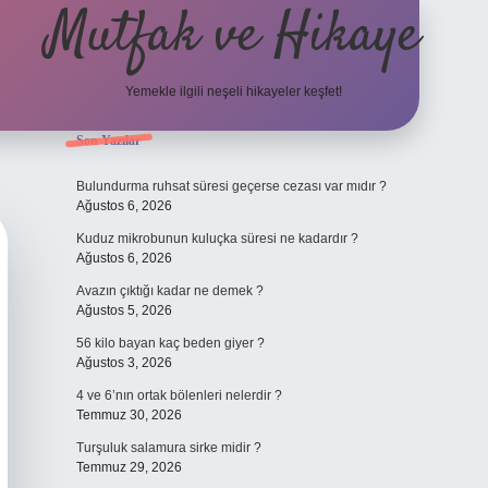
Mutfak ve Hikaye
Yemekle ilgili neşeli hikayeler keşfet!
Sidebar
Son Yazılar
betci cas
Bulundurma ruhsat süresi geçerse cezası var mıdır ?
Ağustos 6, 2026
Kuduz mikrobunun kuluçka süresi ne kadardır ?
Ağustos 6, 2026
Avazın çıktığı kadar ne demek ?
Ağustos 5, 2026
56 kilo bayan kaç beden giyer ?
Ağustos 3, 2026
4 ve 6’nın ortak bölenleri nelerdir ?
Temmuz 30, 2026
Turşuluk salamura sirke midir ?
Temmuz 29, 2026