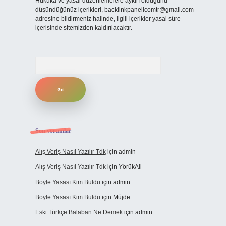
Hukuka ve yasal düzenlemelere aykırı olduğunu
düşündüğünüz içerikleri,
backlinkpanelicomtr@gmail.com
adresine bildirmeniz halinde, ilgili içerikler yasal süre
içerisinde sitemizden kaldırılacaktır.
Arama
Son yorumlar
Alış Veriş Nasıl Yazılır Tdk
için
admin
Alış Veriş Nasıl Yazılır Tdk
için
YörükAli
Boyle Yasası Kim Buldu
için
admin
Boyle Yasası Kim Buldu
için
Müjde
Eski Türkçe Balaban Ne Demek
için
admin