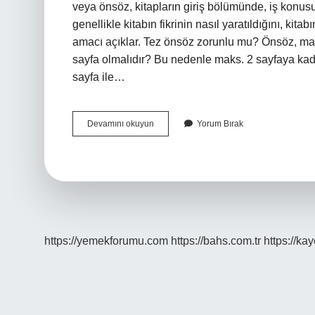
veya önsöz, kitapların giriş bölümünde, iş kon
genellikle kitabın fikrinin nasıl yaratıldığını, ki
amacı açıklar. Tez önsöz zorunlu mu? Önsöz, mas
sayfa olmalıdır? Bu nedenle maks. 2 sayfaya kad
sayfa ile…
Tez
Devamını okuyun
Yorum Bırak
Için
Önsöz
Nasıl
Yazılır
https://yemekforumu.com
https://bahs.com.tr
https://ka