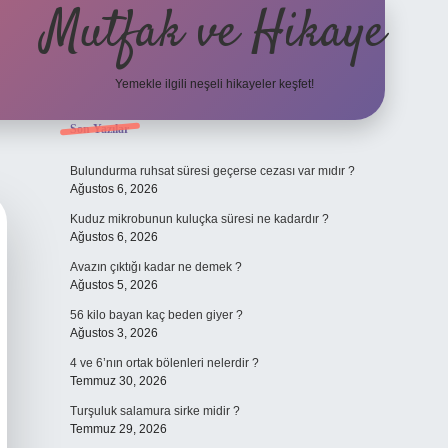
Mutfak ve Hikaye
Yemekle ilgili neşeli hikayeler keşfet!
Sidebar
Son Yazılar
betci casino
Bulundurma ruhsat süresi geçerse cezası var mıdır ?
Ağustos 6, 2026
Kuduz mikrobunun kuluçka süresi ne kadardır ?
Ağustos 6, 2026
Avazın çıktığı kadar ne demek ?
Ağustos 5, 2026
56 kilo bayan kaç beden giyer ?
Ağustos 3, 2026
4 ve 6’nın ortak bölenleri nelerdir ?
Temmuz 30, 2026
Turşuluk salamura sirke midir ?
Temmuz 29, 2026