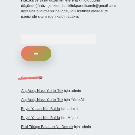
Hukuka ve yasal düzenlemelere aykırı olduğunu
düşündüğünüz içerikleri,
backlinkpanelicomtr@gmail.com
adresine bildirmeniz halinde, ilgili içerikler yasal süre
içerisinde sitemizden kaldırılacaktır.
Arama
Son yorumlar
Alış Veriş Nasıl Yazılır Tdk
için
admin
Alış Veriş Nasıl Yazılır Tdk
için
YörükAli
Boyle Yasası Kim Buldu
için
admin
Boyle Yasası Kim Buldu
için
Müjde
Eski Türkçe Balaban Ne Demek
için
admin