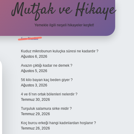
Mutfak ve Hikaye
Yemekle ilgili neşeli hikayeler keşfet!
Sidebar
Son Yazılar
betci casino
Kuduz mikrobunun kuluçka süresi ne kadardır ?
Ağustos 6, 2026
Avazın çıktığı kadar ne demek ?
Ağustos 5, 2026
56 kilo bayan kaç beden giyer ?
Ağustos 3, 2026
4 ve 6’nın ortak bölenleri nelerdir ?
Temmuz 30, 2026
Turşuluk salamura sirke midir ?
Temmuz 29, 2026
Koç burcu erkeği hangi kadınlardan hoşlanır ?
Temmuz 26, 2026