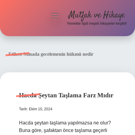
Mutfak ve Hikaye
menüyü
aç
Yemekle ilgili neşeli hikayeler keşfet!
Anasayfa
Gizlilik Politikası
Etiket:
Minada gecelemenin hükmü nedir
Yasal Uyarı
Hakkımızda
Hacda Şeytan Taşlama Farz Mıdır
Tarih: Ekim 10, 2024
Hacda şeytan taşlama yapılmazsa ne olur?
Buna göre, şafaktan önce taşlama geçerli