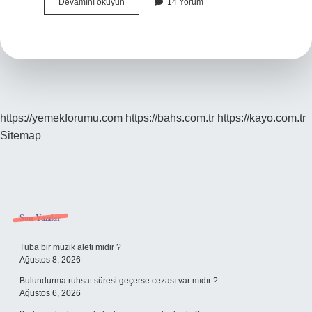
Hacda
Devamını okuyun
14 Yorum
Şeytan
Taşlama
Farz
Mıdır
https://yemekforumu.com
https://bahs.com.tr
https://kayo.com.tr
Sitemap
Sidebar
Son Yazılar
Tuba bir müzik aleti midir ?
Ağustos 8, 2026
Bulundurma ruhsat süresi geçerse cezası var mıdır ?
Ağustos 6, 2026