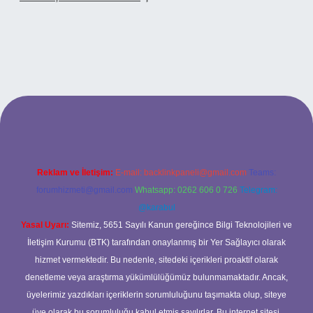
betci casino
Reklam ve İletişim:
E-mail:
backlinkpaneli@gmail.com
Teams:
forumhizmeti@gmail.com
Whatsapp: 0262 606 0 726
Telegram:
@karabul
Yasal Uyarı:
Sitemiz, 5651 Sayılı Kanun gereğince Bilgi Teknolojileri ve
İletişim Kurumu (BTK) tarafından onaylanmış bir Yer Sağlayıcı olarak
hizmet vermektedir. Bu nedenle, sitedeki içerikleri proaktif olarak
denetleme veya araştırma yükümlülüğümüz bulunmamaktadır. Ancak,
üyelerimiz yazdıkları içeriklerin sorumluluğunu taşımakta olup, siteye
üye olarak bu sorumluluğu kabul etmiş sayılırlar. Bu internet sitesi,