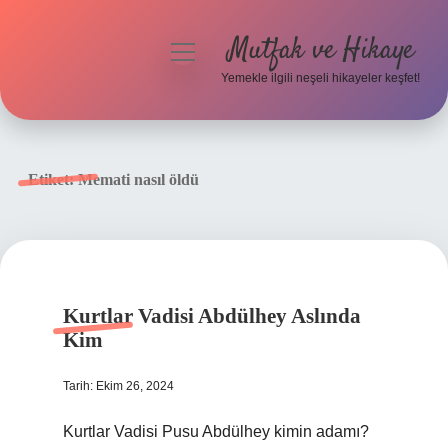
Mutfak ve Hikaye
menüyü
aç
Yemekle ilgili neşeli hikayeler keşfet!
Anasayfa
Gizlilik Politikası
Etiket:
Memati nasıl öldü
Yasal Uyarı
Hakkımızda
Kurtlar Vadisi Abdülhey Aslında
Kim
Tarih: Ekim 26, 2024
Kurtlar Vadisi Pusu Abdülhey kimin adamı?