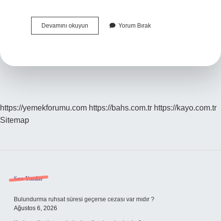
Kurtlar
Devamını okuyun
Yorum Bırak
Vadisi
Abdülhey
Aslında
Kim
https://yemekforumu.com
https://bahs.com.tr
https://kayo.com.tr
Sitemap
Sidebar
Son Yazılar
Bulundurma ruhsat süresi geçerse cezası var mıdır ?
Ağustos 6, 2026