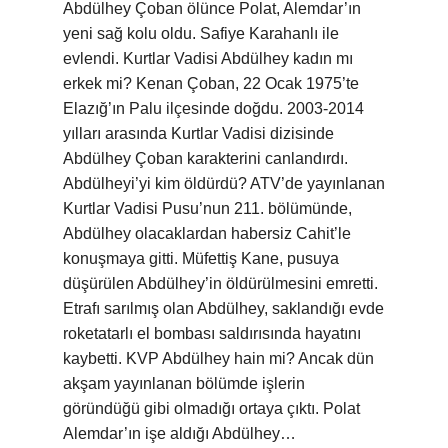
Abdülhey Çoban ölünce Polat, Alemdar’ın
yeni sağ kolu oldu. Safiye Karahanlı ile
evlendi. Kurtlar Vadisi Abdülhey kadın mı
erkek mi? Kenan Çoban, 22 Ocak 1975’te
Elazığ’ın Palu ilçesinde doğdu. 2003-2014
yılları arasında Kurtlar Vadisi dizisinde
Abdülhey Çoban karakterini canlandırdı.
Abdülheyi’yi kim öldürdü? ATV’de yayınlanan
Kurtlar Vadisi Pusu’nun 211. bölümünde,
Abdülhey olacaklardan habersiz Cahit’le
konuşmaya gitti. Müfettiş Kane, pusuya
düşürülen Abdülhey’in öldürülmesini emretti.
Etrafı sarılmış olan Abdülhey, saklandığı evde
roketatarlı el bombası saldırısında hayatını
kaybetti. KVP Abdülhey hain mi? Ancak dün
akşam yayınlanan bölümde işlerin
göründüğü gibi olmadığı ortaya çıktı. Polat
Alemdar’ın işe aldığı Abdülhey…