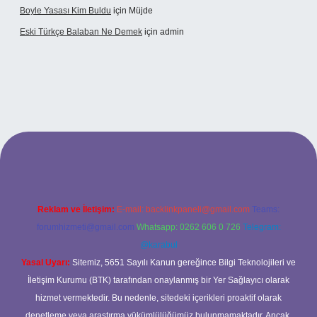
Boyle Yasası Kim Buldu
için
Müjde
Eski Türkçe Balaban Ne Demek
için
admin
betci casino
Reklam ve İletişim:
E-mail:
backlinkpaneli@gmail.com
Teams:
forumhizmeti@gmail.com
Whatsapp: 0262 606 0 726
Telegram:
@karabul
Yasal Uyarı:
Sitemiz, 5651 Sayılı Kanun gereğince Bilgi Teknolojileri ve
İletişim Kurumu (BTK) tarafından onaylanmış bir Yer Sağlayıcı olarak
hizmet vermektedir. Bu nedenle, sitedeki içerikleri proaktif olarak
denetleme veya araştırma yükümlülüğümüz bulunmamaktadır. Ancak,