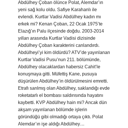
Abdülhey Çoban ölünce Polat, Alemdar’ın
yeni sağ kolu oldu. Safiye Karahanlı ile
evlendi. Kurtlar Vadisi Abdülhey kadın mı
erkek mi? Kenan Çoban, 22 Ocak 1975’te
Elazığ’ın Palu ilçesinde doğdu. 2003-2014
yılları arasında Kurtlar Vadisi dizisinde
Abdülhey Çoban karakterini canlandırdı.
Abdülheyi’yi kim öldürdü? ATV’de yayınlanan
Kurtlar Vadisi Pusu’nun 211. bölümünde,
Abdülhey olacaklardan habersiz Cahit’le
konuşmaya gitti. Müfettiş Kane, pusuya
düşürülen Abdülhey’in öldürülmesini emretti.
Etrafı sarılmış olan Abdülhey, saklandığı evde
roketatarlı el bombası saldırısında hayatını
kaybetti. KVP Abdülhey hain mi? Ancak dün
akşam yayınlanan bölümde işlerin
göründüğü gibi olmadığı ortaya çıktı. Polat
Alemdar’ın işe aldığı Abdülhey…