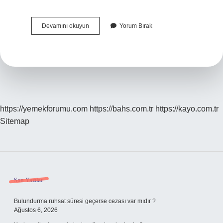
Kurtlar
Devamını okuyun
Yorum Bırak
Vadisi
Abdülhey
Aslında
Kim
https://yemekforumu.com
https://bahs.com.tr
https://kayo.com.tr
Sitemap
Sidebar
Son Yazılar
Bulundurma ruhsat süresi geçerse cezası var mıdır ?
Ağustos 6, 2026