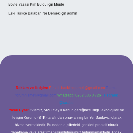
Boyle Yasası Kim Buldu
için
Müjde
Eski Türkçe Balaban Ne Demek
için
admin
betci casino
Reklam ve İletişim:
E-mail:
backlinkpaneli@gmail.com
Teams:
forumhizmeti@gmail.com
Whatsapp: 0262 606 0 726
Telegram:
@karabul
Yasal Uyarı:
Sitemiz, 5651 Sayılı Kanun gereğince Bilgi Teknolojileri ve
İletişim Kurumu (BTK) tarafından onaylanmış bir Yer Sağlayıcı olarak
hizmet vermektedir. Bu nedenle, sitedeki içerikleri proaktif olarak
denetleme veya araştırma yükümlülüğümüz bulunmamaktadır. Ancak,