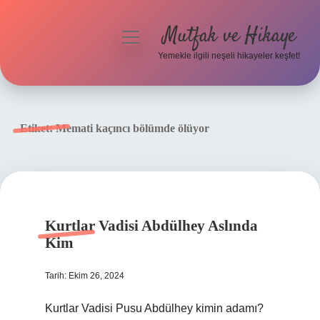
Mutfak ve Hikaye
menüyü
aç
Yemekle ilgili neşeli hikayeler keşfet!
Anasayfa
Gizlilik Politikası
Etiket:
Memati kaçıncı bölümde ölüyor
Yasal Uyarı
Hakkımızda
Kurtlar Vadisi Abdülhey Aslında
Kim
Tarih: Ekim 26, 2024
Kurtlar Vadisi Pusu Abdülhey kimin adamı?