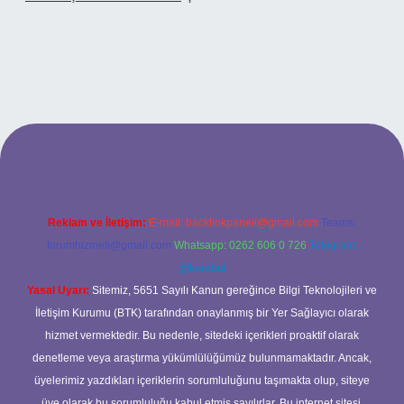
betci casino
Reklam ve İletişim:
E-mail:
backlinkpaneli@gmail.com
Teams:
forumhizmeti@gmail.com
Whatsapp: 0262 606 0 726
Telegram:
@karabul
Yasal Uyarı:
Sitemiz, 5651 Sayılı Kanun gereğince Bilgi Teknolojileri ve
İletişim Kurumu (BTK) tarafından onaylanmış bir Yer Sağlayıcı olarak
hizmet vermektedir. Bu nedenle, sitedeki içerikleri proaktif olarak
denetleme veya araştırma yükümlülüğümüz bulunmamaktadır. Ancak,
üyelerimiz yazdıkları içeriklerin sorumluluğunu taşımakta olup, siteye
üye olarak bu sorumluluğu kabul etmiş sayılırlar. Bu internet sitesi,