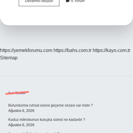
Deccal
Devamını okuyun
6 Yorum
Şahsı
Manevi
Mi
https://yemekforumu.com
https://bahs.com.tr
https://kayo.com.tr
Sitemap
Sidebar
Son Yazılar
Bulundurma ruhsat süresi geçerse cezası var mıdır ?
Ağustos 6, 2026
Kuduz mikrobunun kuluçka süresi ne kadardır ?
Ağustos 6, 2026