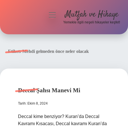
Mutfak ve Hikaye
menüyü
aç
Yemekle ilgili neşeli hikayeler keşfet!
Anasayfa
Gizlilik Politikası
Etiket:
Mehdi gelmeden önce neler olacak
Yasal Uyarı
Hakkımızda
Deccal Şahsı Manevi Mi
Tarih: Ekim 8, 2024
Deccal kime benziyor? Kuran’da Deccal
Kavramı Kısacası, Deccal kavramı Kuran’da