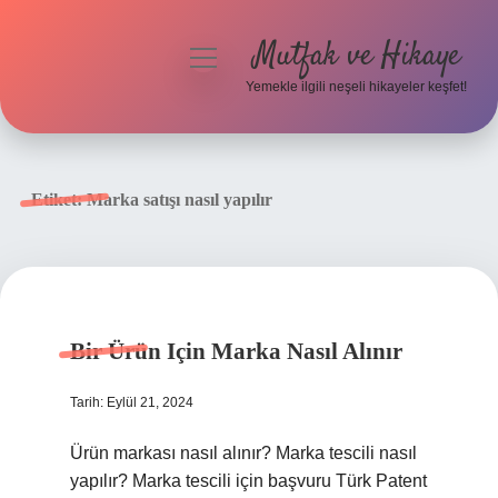
Mutfak ve Hikaye
menüyü
aç
Yemekle ilgili neşeli hikayeler keşfet!
Anasayfa
Gizlilik Politikası
Etiket:
Marka satışı nasıl yapılır
Yasal Uyarı
Hakkımızda
Bir Ürün Için Marka Nasıl Alınır
Tarih: Eylül 21, 2024
Ürün markası nasıl alınır? Marka tescili nasıl
yapılır? Marka tescili için başvuru Türk Patent