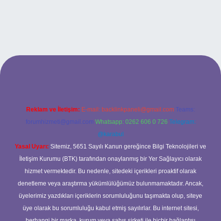
betci casino
Reklam ve İletişim:
E-mail:
backlinkpaneli@gmail.com
Teams:
forumhizmeti@gmail.com
Whatsapp: 0262 606 0 726
Telegram:
@karabul
Yasal Uyarı:
Sitemiz, 5651 Sayılı Kanun gereğince Bilgi Teknolojileri ve
İletişim Kurumu (BTK) tarafından onaylanmış bir Yer Sağlayıcı olarak
hizmet vermektedir. Bu nedenle, sitedeki içerikleri proaktif olarak
denetleme veya araştırma yükümlülüğümüz bulunmamaktadır. Ancak,
üyelerimiz yazdıkları içeriklerin sorumluluğunu taşımakta olup, siteye
üye olarak bu sorumluluğu kabul etmiş sayılırlar. Bu internet sitesi,
herhangi bir marka, kurum veya şahıs şirketi ile hiçbir bağlantısı