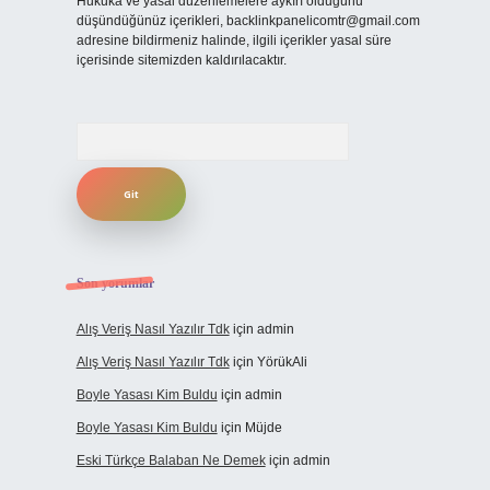
Hukuka ve yasal düzenlemelere aykırı olduğunu
düşündüğünüz içerikleri,
backlinkpanelicomtr@gmail.com
adresine bildirmeniz halinde, ilgili içerikler yasal süre
içerisinde sitemizden kaldırılacaktır.
Arama
Son yorumlar
Alış Veriş Nasıl Yazılır Tdk
için
admin
Alış Veriş Nasıl Yazılır Tdk
için
YörükAli
Boyle Yasası Kim Buldu
için
admin
Boyle Yasası Kim Buldu
için
Müjde
Eski Türkçe Balaban Ne Demek
için
admin