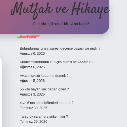
Mutfak ve Hikaye
Yemekle ilgili neşeli hikayeler keşfet!
Sidebar
Son Yazılar
betci cas
Bulundurma ruhsat süresi geçerse cezası var mıdır ?
Ağustos 6, 2026
Kuduz mikrobunun kuluçka süresi ne kadardır ?
Ağustos 6, 2026
Avazın çıktığı kadar ne demek ?
Ağustos 5, 2026
56 kilo bayan kaç beden giyer ?
Ağustos 3, 2026
4 ve 6’nın ortak bölenleri nelerdir ?
Temmuz 30, 2026
Turşuluk salamura sirke midir ?
Temmuz 29, 2026