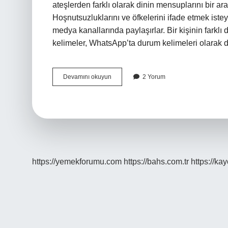
ateşlerden farklı olarak dinin mensuplarını bir ara
Hoşnutsuzluklarını ve öfkelerini ifade etmek isteye
medya kanallarında paylaşırlar. Bir kişinin farklı
kelimeler, WhatsApp’ta durum kelimeleri olarak da
Atar
Devamını okuyun
2 Yorum
Gider
Yapma
Ne
Demek
https://yemekforumu.com
https://bahs.com.tr
https://ka