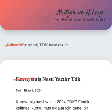
Mutfak ve Hikaye
menüyü
aç
Yemekle ilgili neşeli hikayeler keşfet!
Anasayfa
Gizlilik Politikası
Etiket:
Kuruyemiş TDK nasıl yazılır
Yasal Uyarı
Hakkımızda
Kuruyemiş Nasıl Yazılır Tdk
Tarih: Ekim 8, 2024
Kuruyemiş nasıl yazılır 2024 TDK? Fındık
kelimesi kurutulmuş gıdalar için genel bir