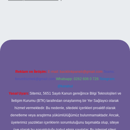
o
Reklam ve İletişim:
E-mail:
backlinkpaneli@gmail.com
Teams:
forumhizmeti@gmail.com
Whatsapp: 0262 606 0 726
Telegram:
@karabul
Yasal Uyarı:
Sitemiz, 5651 Sayılı Kanun gereğince Bilgi Teknolojileri ve
İletişim Kurumu (BTK) tarafından onaylanmış bir Yer Sağlayıcı olarak
hizmet vermektedir. Bu nedenle, sitedeki içerikleri proaktif olarak
denetleme veya araştırma yükümlülüğümüz bulunmamaktadır. Ancak,
üyelerimiz yazdıkları içeriklerin sorumluluğunu taşımakta olup, siteye
üye olarak bu sorumluluğu kabul etmiş sayılırlar. Bu internet sitesi,