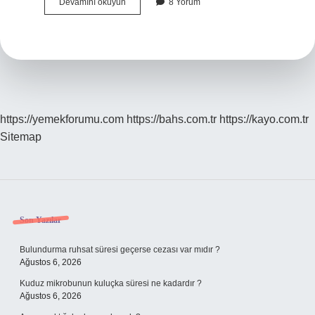
Kuruyemiş
Devamını okuyun
8 Yorum
Nasıl
Yazılır
Tdk
https://yemekforumu.com
https://bahs.com.tr
https://kayo.com.tr
Sitemap
Sidebar
Son Yazılar
Bulundurma ruhsat süresi geçerse cezası var mıdır ?
Ağustos 6, 2026
Kuduz mikrobunun kuluçka süresi ne kadardır ?
Ağustos 6, 2026