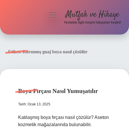
Mutfak ve Hikaye
menüyü
aç
Yemekle ilgili neşeli hikayeler keşfet!
Anasayfa
Gizlilik Politikası
Etiket:
Kurumuş guaj boya nasıl çözülür
Yasal Uyarı
Hakkımızda
Boya Fırçası Nasıl Yumuşatılır
Tarih: Ocak 13, 2025
Katılaşmış boya fırçası nasıl çözülür? Aseton
kozmetik mağazalarında bulunabilir.