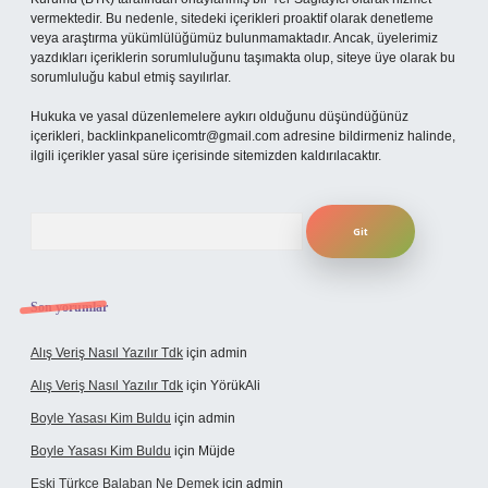
vermektedir. Bu nedenle, sitedeki içerikleri proaktif olarak denetleme
veya araştırma yükümlülüğümüz bulunmamaktadır. Ancak, üyelerimiz
yazdıkları içeriklerin sorumluluğunu taşımakta olup, siteye üye olarak bu
sorumluluğu kabul etmiş sayılırlar.
Hukuka ve yasal düzenlemelere aykırı olduğunu düşündüğünüz
içerikleri,
backlinkpanelicomtr@gmail.com
adresine bildirmeniz halinde,
ilgili içerikler yasal süre içerisinde sitemizden kaldırılacaktır.
Arama
Son yorumlar
Alış Veriş Nasıl Yazılır Tdk
için
admin
Alış Veriş Nasıl Yazılır Tdk
için
YörükAli
Boyle Yasası Kim Buldu
için
admin
Boyle Yasası Kim Buldu
için
Müjde
Eski Türkçe Balaban Ne Demek
için
admin