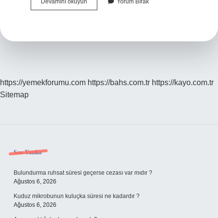
Boya
Devamını okuyun
Yorum Bırak
Fırçası
Nasıl
Yumuşatılır
https://yemekforumu.com
https://bahs.com.tr
https://kayo.com.tr
Sitemap
Sidebar
Son Yazılar
Bulundurma ruhsat süresi geçerse cezası var mıdır ?
Ağustos 6, 2026
Kuduz mikrobunun kuluçka süresi ne kadardır ?
Ağustos 6, 2026