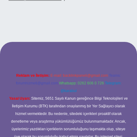
o
Reklam ve İletişim:
E-mail:
backlinkpaneli@gmail.com
Teams:
forumhizmeti@gmail.com
Whatsapp: 0262 606 0 726
Telegram:
@karabul
Yasal Uyarı:
Sitemiz, 5651 Sayılı Kanun gereğince Bilgi Teknolojileri ve
İletişim Kurumu (BTK) tarafından onaylanmış bir Yer Sağlayıcı olarak
hizmet vermektedir. Bu nedenle, sitedeki içerikleri proaktif olarak
denetleme veya araştırma yükümlülüğümüz bulunmamaktadır. Ancak,
üyelerimiz yazdıkları içeriklerin sorumluluğunu taşımakta olup, siteye
üye olarak bu sorumluluğu kabul etmiş sayılırlar. Bu internet sitesi,