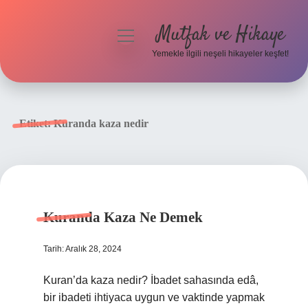
Mutfak ve Hikaye
menüyü
aç
Yemekle ilgili neşeli hikayeler keşfet!
Anasayfa
Gizlilik Politikası
Etiket:
Kuranda kaza nedir
Yasal Uyarı
Hakkımızda
Kuranda Kaza Ne Demek
Tarih: Aralık 28, 2024
Kuran’da kaza nedir? İbadet sahasında edâ,
bir ibadeti ihtiyaca uygun ve vaktinde yapmak