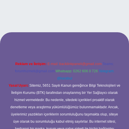
Reklam ve İletişim:
E-mail:
backlinkpaneli@gmail.com
Teams:
forumhizmeti@gmail.com
Whatsapp: 0262 606 0 726
Telegram:
@karabul
Yasal Uyarı:
Sitemiz, 5651 Sayılı Kanun gereğince Bilgi Teknolojileri ve
İletişim Kurumu (BTK) tarafından onaylanmış bir Yer Sağlayıcı olarak
hizmet vermektedir. Bu nedenle, sitedeki içerikleri proaktif olarak
denetleme veya araştırma yükümlülüğümüz bulunmamaktadır. Ancak,
üyelerimiz yazdıkları içeriklerin sorumluluğunu taşımakta olup, siteye
üye olarak bu sorumluluğu kabul etmiş sayılırlar. Bu internet sitesi,
herhangi bir marka, kurum veya şahıs şirketi ile hiçbir bağlantısı