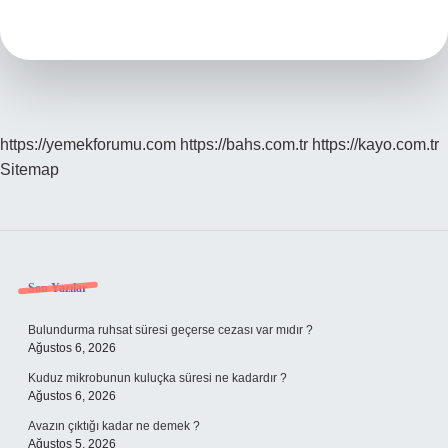
Ne
Demek
https://yemekforumu.com
https://bahs.com.tr
https://kayo.com.tr
Sitemap
Sidebar
Son Yazılar
Bulundurma ruhsat süresi geçerse cezası var mıdır ?
Ağustos 6, 2026
Kuduz mikrobunun kuluçka süresi ne kadardır ?
Ağustos 6, 2026
Avazın çıktığı kadar ne demek ?
Ağustos 5, 2026