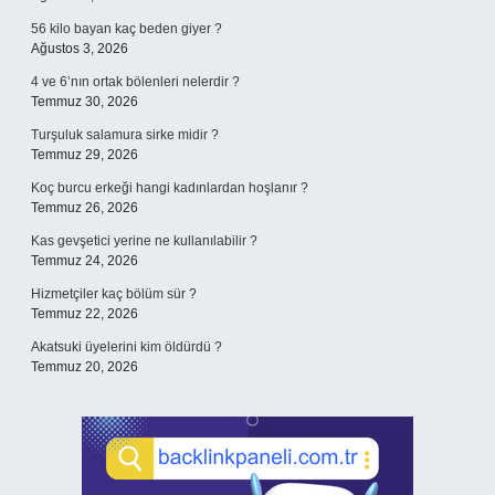
56 kilo bayan kaç beden giyer ?
Ağustos 3, 2026
4 ve 6’nın ortak bölenleri nelerdir ?
Temmuz 30, 2026
Turşuluk salamura sirke midir ?
Temmuz 29, 2026
Koç burcu erkeği hangi kadınlardan hoşlanır ?
Temmuz 26, 2026
Kas gevşetici yerine ne kullanılabilir ?
Temmuz 24, 2026
Hizmetçiler kaç bölüm sür ?
Temmuz 22, 2026
Akatsuki üyelerini kim öldürdü ?
Temmuz 20, 2026