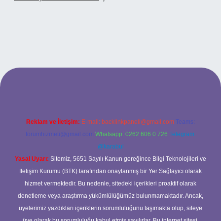
betci casino
Reklam ve İletişim:
E-mail:
backlinkpaneli@gmail.com
Teams:
forumhizmeti@gmail.com
Whatsapp: 0262 606 0 726
Telegram:
@karabul
Yasal Uyarı:
Sitemiz, 5651 Sayılı Kanun gereğince Bilgi Teknolojileri ve
İletişim Kurumu (BTK) tarafından onaylanmış bir Yer Sağlayıcı olarak
hizmet vermektedir. Bu nedenle, sitedeki içerikleri proaktif olarak
denetleme veya araştırma yükümlülüğümüz bulunmamaktadır. Ancak,
üyelerimiz yazdıkları içeriklerin sorumluluğunu taşımakta olup, siteye
üye olarak bu sorumluluğu kabul etmiş sayılırlar. Bu internet sitesi,