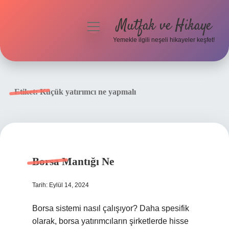
Mutfak ve Hikaye
menüyü
aç
Yemekle ilgili neşeli hikayeler keşfet!
Anasayfa
Gizlilik Politikası
Etiket:
Küçük yatırımcı ne yapmalı
Yasal Uyarı
Hakkımızda
Borsa Mantığı Ne
Tarih: Eylül 14, 2024
Borsa sistemi nasıl çalışıyor? Daha spesifik
olarak, borsa yatırımcıların şirketlerde hisse