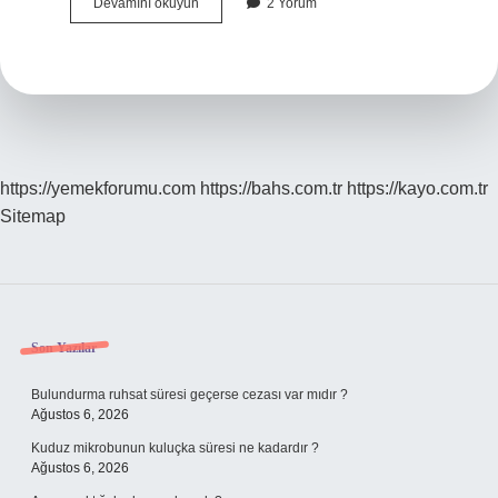
Borsa
Devamını okuyun
2 Yorum
Mantığı
Ne
https://yemekforumu.com
https://bahs.com.tr
https://kayo.com.tr
Sitemap
Sidebar
Son Yazılar
Bulundurma ruhsat süresi geçerse cezası var mıdır ?
Ağustos 6, 2026
Kuduz mikrobunun kuluçka süresi ne kadardır ?
Ağustos 6, 2026