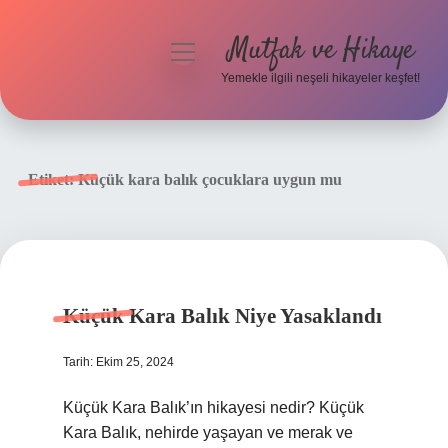
Mutfak ve Hikaye
menüyü
aç
Yemekle ilgili neşeli hikayeler keşfet!
Anasayfa
Gizlilik Politikası
Etiket:
Küçük kara balık çocuklara uygun mu
Yasal Uyarı
Hakkımızda
Küçük Kara Balık Niye Yasaklandı
Tarih: Ekim 25, 2024
Küçük Kara Balık’ın hikayesi nedir? Küçük
Kara Balık, nehirde yaşayan ve merak ve