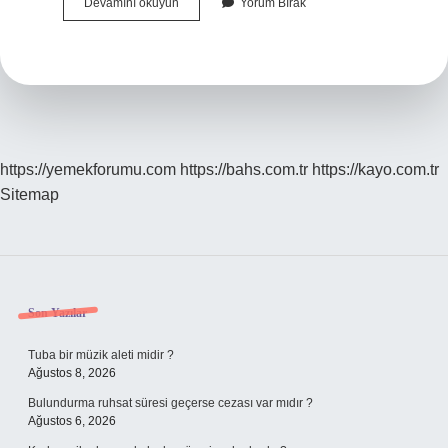
Küçük
Devamını okuyun
Yorum Bırak
Kara
Balık
Niye
Yasaklandı
https://yemekforumu.com
https://bahs.com.tr
https://kayo.com.tr
Sitemap
Sidebar
Son Yazılar
Tuba bir müzik aleti midir ?
Ağustos 8, 2026
Bulundurma ruhsat süresi geçerse cezası var mıdır ?
Ağustos 6, 2026