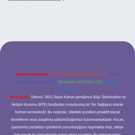
betci casino
Reklam ve İletişim:
E-mail:
backlinkpaneli@gmail.com
Teams:
forumhizmeti@gmail.com
Whatsapp: 0262 606 0 726
Telegram:
@karabul
Yasal Uyarı:
Sitemiz, 5651 Sayılı Kanun gereğince Bilgi Teknolojileri ve
İletişim Kurumu (BTK) tarafından onaylanmış bir Yer Sağlayıcı olarak
hizmet vermektedir. Bu nedenle, sitedeki içerikleri proaktif olarak
denetleme veya araştırma yükümlülüğümüz bulunmamaktadır. Ancak,
üyelerimiz yazdıkları içeriklerin sorumluluğunu taşımakta olup, siteye
üye olarak bu sorumluluğu kabul etmiş sayılırlar. Bu internet sitesi,