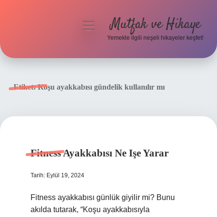
Mutfak ve Hikaye
menüyü
aç
Yemekle ilgili neşeli hikayeler keşfet!
Anasayfa
Gizlilik Politikası
Etiket:
Koşu ayakkabısı gündelik kullanılır mı
Yasal Uyarı
Hakkımızda
Fitness Ayakkabısı Ne Işe Yarar
Tarih: Eylül 19, 2024
Fitness ayakkabısı günlük giyilir mi? Bunu
akılda tutarak, “Koşu ayakkabısıyla