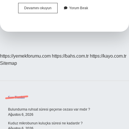
Fitness
Devamını okuyun
Yorum Bırak
Ayakkabısı
Ne
Işe
Yarar
https://yemekforumu.com
https://bahs.com.tr
https://kayo.com.tr
Sitemap
Sidebar
Son Yazılar
Bulundurma ruhsat süresi geçerse cezası var mıdır ?
Ağustos 6, 2026
Kuduz mikrobunun kuluçka süresi ne kadardır ?
Ağustos 6, 2026