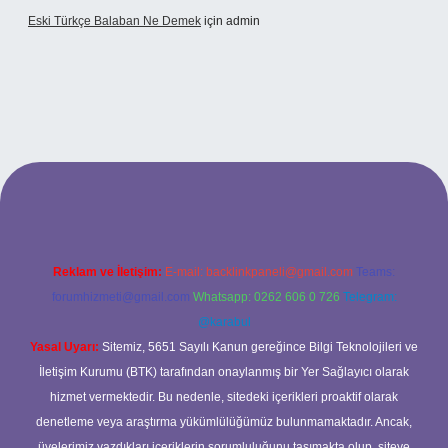
Eski Türkçe Balaban Ne Demek
için
admin
betci casino
Reklam ve İletişim:
E-mail:
backlinkpaneli@gmail.com
Teams:
forumhizmeti@gmail.com
Whatsapp: 0262 606 0 726
Telegram:
@karabul
Yasal Uyarı:
Sitemiz, 5651 Sayılı Kanun gereğince Bilgi Teknolojileri ve
İletişim Kurumu (BTK) tarafından onaylanmış bir Yer Sağlayıcı olarak
hizmet vermektedir. Bu nedenle, sitedeki içerikleri proaktif olarak
denetleme veya araştırma yükümlülüğümüz bulunmamaktadır. Ancak,
üyelerimiz yazdıkları içeriklerin sorumluluğunu taşımakta olup, siteye