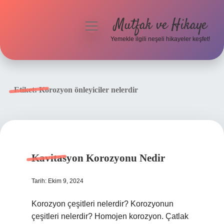
Mutfak ve Hikaye
menüyü
aç
Yemekle ilgili neşeli hikayeler keşfet!
Anasayfa
Gizlilik Politikası
Etiket:
Korozyon önleyiciler nelerdir
Yasal Uyarı
Hakkımızda
Kavitasyon Korozyonu Nedir
Tarih: Ekim 9, 2024
Korozyon çeşitleri nelerdir? Korozyonun
çeşitleri nelerdir? Homojen korozyon. Çatlak