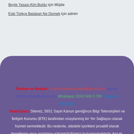
Boyle Yasası Kim Buldu
için
Müjde
Eski Türkçe Balaban Ne Demek
için
admin
betci casino
Reklam ve İletişim:
E-mail:
backlinkpaneli@gmail.com
Teams:
forumhizmeti@gmail.com
Whatsapp: 0262 606 0 726
Telegram:
@karabul
Yasal Uyarı:
Sitemiz, 5651 Sayılı Kanun gereğince Bilgi Teknolojileri ve
İletişim Kurumu (BTK) tarafından onaylanmış bir Yer Sağlayıcı olarak
hizmet vermektedir. Bu nedenle, sitedeki içerikleri proaktif olarak
denetleme veya araştırma yükümlülüğümüz bulunmamaktadır. Ancak,