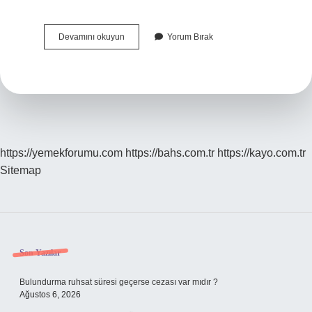
Kavitasyon
Devamını okuyun
Yorum Bırak
Korozyonu
Nedir
https://yemekforumu.com
https://bahs.com.tr
https://kayo.com.tr
Sitemap
Sidebar
Son Yazılar
Bulundurma ruhsat süresi geçerse cezası var mıdır ?
Ağustos 6, 2026