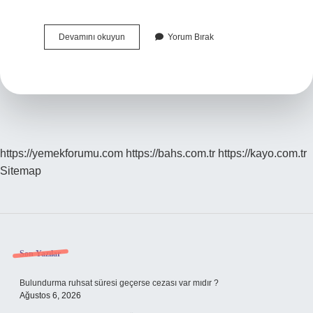
Kavitasyon
Devamını okuyun
Yorum Bırak
Korozyonu
Nedir
https://yemekforumu.com
https://bahs.com.tr
https://kayo.com.tr
Sitemap
Sidebar
Son Yazılar
Bulundurma ruhsat süresi geçerse cezası var mıdır ?
Ağustos 6, 2026