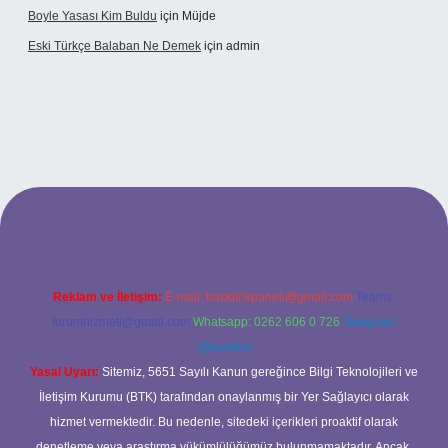
Boyle Yasası Kim Buldu
için
Müjde
Eski Türkçe Balaban Ne Demek
için
admin
betci casino
Reklam ve İletişim:
E-mail:
backlinkpaneli@gmail.com
Teams:
forumhizmeti@gmail.com
Whatsapp: 0262 606 0 726
Telegram:
@karabul
Yasal Uyarı:
Sitemiz, 5651 Sayılı Kanun gereğince Bilgi Teknolojileri ve
İletişim Kurumu (BTK) tarafından onaylanmış bir Yer Sağlayıcı olarak
hizmet vermektedir. Bu nedenle, sitedeki içerikleri proaktif olarak
denetleme veya araştırma yükümlülüğümüz bulunmamaktadır. Ancak,