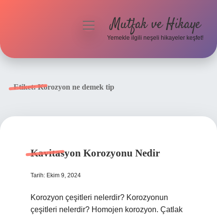
Mutfak ve Hikaye
menüyü
aç
Yemekle ilgili neşeli hikayeler keşfet!
Anasayfa
Gizlilik Politikası
Etiket:
Korozyon ne demek tip
Yasal Uyarı
Hakkımızda
Kavitasyon Korozyonu Nedir
Tarih: Ekim 9, 2024
Korozyon çeşitleri nelerdir? Korozyonun
çeşitleri nelerdir? Homojen korozyon. Çatlak