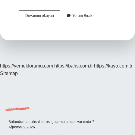
Köpeğin
Devamını okuyun
Yorum Bırak
Sahibini
Sevdiği
Nasıl
Anlaşılır
https://yemekforumu.com
https://bahs.com.tr
https://kayo.com.tr
Sitemap
Sidebar
Son Yazılar
Bulundurma ruhsat süresi geçerse cezası var mıdır ?
Ağustos 6, 2026