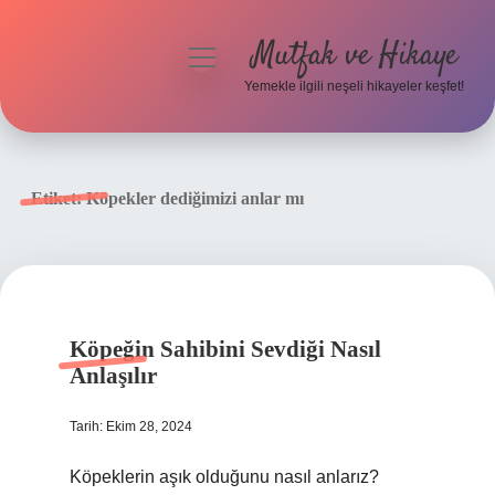
Mutfak ve Hikaye
menüyü
aç
Yemekle ilgili neşeli hikayeler keşfet!
Anasayfa
Gizlilik Politikası
Etiket:
Köpekler dediğimizi anlar mı
Yasal Uyarı
Hakkımızda
Köpeğin Sahibini Sevdiği Nasıl
Anlaşılır
Tarih: Ekim 28, 2024
Köpeklerin aşık olduğunu nasıl anlarız?