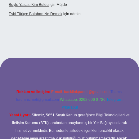
Boyle Yasası Kim Buldu
için
Müjde
Eski Türkçe Balaban Ne Demek
için
admin
betci casino
Reklam ve İletişim:
E-mail:
backlinkpaneli@gmail.com
Teams:
forumhizmeti@gmail.com
Whatsapp: 0262 606 0 726
Telegram:
@karabul
Yasal Uyarı:
Sitemiz, 5651 Sayılı Kanun gereğince Bilgi Teknolojileri ve
İletişim Kurumu (BTK) tarafından onaylanmış bir Yer Sağlayıcı olarak
hizmet vermektedir. Bu nedenle, sitedeki içerikleri proaktif olarak
denetleme veya araştırma yükümlülüğümüz bulunmamaktadır. Ancak,