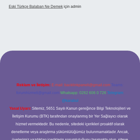
Eski Türkçe Balaban Ne Demek
için
admin
Reklam ve İletişim:
E-mail:
backlinkpaneli@gmail.com
Teams:
forumhizmeti@gmail.com
Whatsapp: 0262 606 0 726
Telegram:
@karabul
Yasal Uyarı:
Sitemiz, 5651 Sayılı Kanun gereğince Bilgi Teknolojileri ve
İletişim Kurumu (BTK) tarafından onaylanmış bir Yer Sağlayıcı olarak
hizmet vermektedir. Bu nedenle, sitedeki içerikleri proaktif olarak
denetleme veya araştırma yükümlülüğümüz bulunmamaktadır. Ancak,
üyelerimiz yazdıkları içeriklerin sorumluluğunu taşımakta olup, siteye