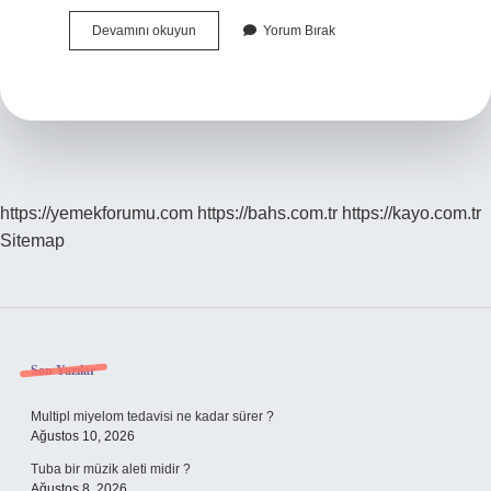
Hotmelt
Devamını okuyun
Yorum Bırak
Bant
Ne
Demek
https://yemekforumu.com
https://bahs.com.tr
https://kayo.com.tr
Sitemap
Sidebar
Son Yazılar
Multipl miyelom tedavisi ne kadar sürer ?
Ağustos 10, 2026
Tuba bir müzik aleti midir ?
Ağustos 8, 2026