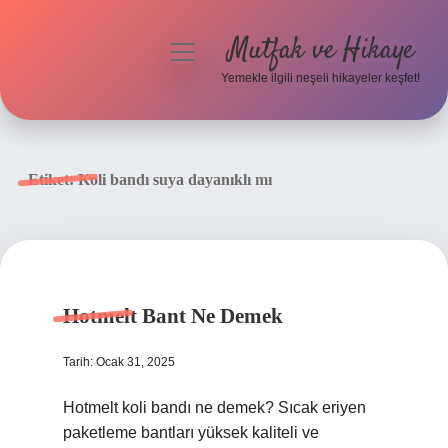
Mutfak ve Hikaye
menüyü
aç
Yemekle ilgili neşeli hikayeler keşfet!
Anasayfa
Gizlilik Politikası
Etiket:
Koli bandı suya dayanıklı mı
Yasal Uyarı
Hakkımızda
Hotmelt Bant Ne Demek
Tarih: Ocak 31, 2025
Hotmelt koli bandı ne demek? Sıcak eriyen
paketleme bantları yüksek kaliteli ve