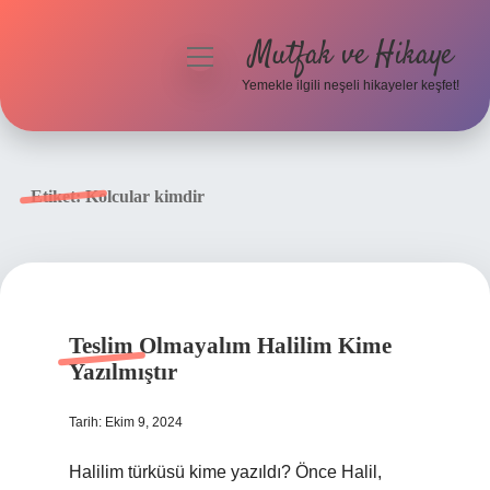
Mutfak ve Hikaye
menüyü
aç
Yemekle ilgili neşeli hikayeler keşfet!
Anasayfa
Gizlilik Politikası
Etiket:
Kolcular kimdir
Yasal Uyarı
Hakkımızda
Teslim Olmayalım Halilim Kime
Yazılmıştır
Tarih: Ekim 9, 2024
Halilim türküsü kime yazıldı? Önce Halil,