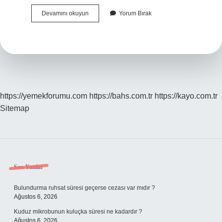
Teslim
Devamını okuyun
Yorum Bırak
Olmayalım
Halilim
Kime
Yazılmıştır
https://yemekforumu.com
https://bahs.com.tr
https://kayo.com.tr
Sitemap
Sidebar
Son Yazılar
Bulundurma ruhsat süresi geçerse cezası var mıdır ?
Ağustos 6, 2026
Kuduz mikrobunun kuluçka süresi ne kadardır ?
Ağustos 6, 2026