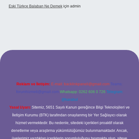
Eski Türkçe Balaban Ne Demek
için
admin
betci casino
Reklam ve İletişim:
E-mail:
backlinkpaneli@gmail.com
Teams:
forumhizmeti@gmail.com
Whatsapp: 0262 606 0 726
Telegram:
@karabul
Yasal Uyarı:
Sitemiz, 5651 Sayılı Kanun gereğince Bilgi Teknolojileri ve
İletişim Kurumu (BTK) tarafından onaylanmış bir Yer Sağlayıcı olarak
hizmet vermektedir. Bu nedenle, sitedeki içerikleri proaktif olarak
denetleme veya araştırma yükümlülüğümüz bulunmamaktadır. Ancak,
üyelerimiz yazdıkları içeriklerin sorumluluğunu taşımakta olup, siteye