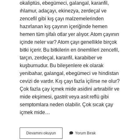
okaliptüs, ebegümeci, galangal, karanfil,
ıhlamur, adaçayı, ekinezya, zerdeçal ve
zencefil gibi kış çayı malzemelerinden
hazırlanan kış çayının içeriğinde hemen
hemen tüm şifalı otlar yer alıyor. Atom çayının
içinde neler var? Atom çayı genellikle birçok
bitki içerir. Bu bitkilerin en önemlileri zencefil,
tarçın, zerdeçal, karanfil, karabiber ve
kuşburnudur. Bu bileşenlere ek olarak
yenibahar, galangal, ebegümeci ve hindistan
cevizi de vardır. Kış çayı fazla içilirse ne olur?
Çok fazla çay içmek mide asidini artırabilir ve
mide ekşimesi, gastrit veya asit reflü gibi
semptomlara neden olabilir. Çok sıcak çay
içmek mide…
Kış
Devamını okuyun
Yorum Bırak
Çayı