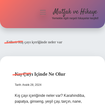
Mutfak ve Hikaye
menüyü
aç
Yemekle ilgili neşeli hikayeler keşfet!
Anasayfa
Gizlilik Politikası
Etiket:
Kış çayı içeriğinde neler var
Yasal Uyarı
Hakkımızda
Kış Çayı Içinde Ne Olur
Tarih: Aralık 28, 2024
Kış çayı içeriğinde neler var? Karahindiba,
papatya, ginseng, yeşil çay, tarçın, nane,