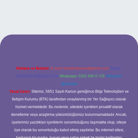
betci casino
Reklam ve İletişim:
E-mail:
backlinkpaneli@gmail.com
Teams:
forumhizmeti@gmail.com
Whatsapp: 0262 606 0 726
Telegram:
@karabul
Yasal Uyarı:
Sitemiz, 5651 Sayılı Kanun gereğince Bilgi Teknolojileri ve
İletişim Kurumu (BTK) tarafından onaylanmış bir Yer Sağlayıcı olarak
hizmet vermektedir. Bu nedenle, sitedeki içerikleri proaktif olarak
denetleme veya araştırma yükümlülüğümüz bulunmamaktadır. Ancak,
üyelerimiz yazdıkları içeriklerin sorumluluğunu taşımakta olup, siteye
üye olarak bu sorumluluğu kabul etmiş sayılırlar. Bu internet sitesi,
herhangi bir marka, kurum veya şahıs şirketi ile hiçbir bağlantısı