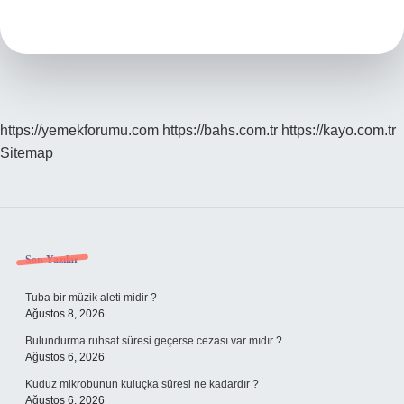
Içinde
Ne
Olur
https://yemekforumu.com
https://bahs.com.tr
https://kayo.com.tr
Sitemap
Sidebar
Son Yazılar
Tuba bir müzik aleti midir ?
Ağustos 8, 2026
Bulundurma ruhsat süresi geçerse cezası var mıdır ?
Ağustos 6, 2026
Kuduz mikrobunun kuluçka süresi ne kadardır ?
Ağustos 6, 2026