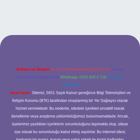
o
Reklam ve İletişim:
E-mail:
backlinkpaneli@gmail.com
Teams:
forumhizmeti@gmail.com
Whatsapp: 0262 606 0 726
Telegram:
@karabul
Yasal Uyarı:
Sitemiz, 5651 Sayılı Kanun gereğince Bilgi Teknolojileri ve
İletişim Kurumu (BTK) tarafından onaylanmış bir Yer Sağlayıcı olarak
hizmet vermektedir. Bu nedenle, sitedeki içerikleri proaktif olarak
denetleme veya araştırma yükümlülüğümüz bulunmamaktadır. Ancak,
üyelerimiz yazdıkları içeriklerin sorumluluğunu taşımakta olup, siteye
üye olarak bu sorumluluğu kabul etmiş sayılırlar. Bu internet sitesi,
herhangi bir marka, kurum veya şahıs şirketi ile hiçbir bağlantısı