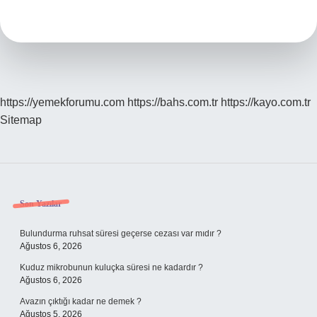
Temizlenir
https://yemekforumu.com
https://bahs.com.tr
https://kayo.com.tr
Sitemap
Sidebar
Son Yazılar
Bulundurma ruhsat süresi geçerse cezası var mıdır ?
Ağustos 6, 2026
Kuduz mikrobunun kuluçka süresi ne kadardır ?
Ağustos 6, 2026
Avazın çıktığı kadar ne demek ?
Ağustos 5, 2026