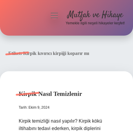
Mutfak ve Hikaye
menüyü
aç
Yemekle ilgili neşeli hikayeler keşfet!
Anasayfa
Gizlilik Politikası
Etiket:
Kirpik kıvırıcı kirpiği koparır mı
Yasal Uyarı
Hakkımızda
Kirpik Nasıl Temizlenir
Tarih: Ekim 9, 2024
Kirpik temizliği nasıl yapılır? Kirpik kökü
iltihabını tedavi ederken, kirpik diplerini