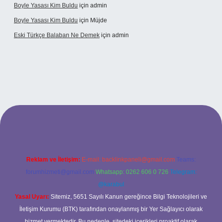
Boyle Yasası Kim Buldu
için
admin
Boyle Yasası Kim Buldu
için
Müjde
Eski Türkçe Balaban Ne Demek
için
admin
no
Reklam ve İletişim:
E-mail:
backlinkpaneli@gmail.com
Teams:
forumhizmeti@gmail.com
Whatsapp: 0262 606 0 726
Telegram:
@karabul
Yasal Uyarı:
Sitemiz, 5651 Sayılı Kanun gereğince Bilgi Teknolojileri ve
İletişim Kurumu (BTK) tarafından onaylanmış bir Yer Sağlayıcı olarak
hizmet vermektedir. Bu nedenle, sitedeki içerikleri proaktif olarak