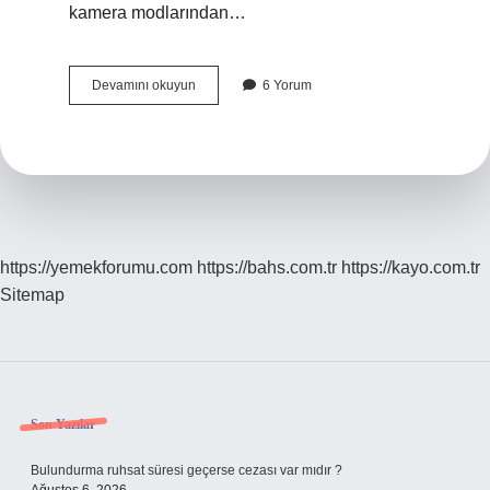
kamera modlarından…
Whatsappta
Devamını okuyun
6 Yorum
Memoji
Nasıl
Yapılır
https://yemekforumu.com
https://bahs.com.tr
https://kayo.com.tr
Sitemap
Sidebar
Son Yazılar
Bulundurma ruhsat süresi geçerse cezası var mıdır ?