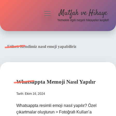
Mutfak ve Hikaye
menüyü
aç
Yemekle ilgili neşeli hikayeler keşfet!
Anasayfa
Gizlilik Politikası
Etiket:
Kendimiz nasıl emoji yapabiliriz
Yasal Uyarı
Hakkımızda
Whatsappta Memoji Nasıl Yapılır
Tarih: Ekim 16, 2024
Whatsappta resimli emoji nasıl yapılır? Özel
çıkartmalar oluşturun > Fotoğrafı Kullan’a