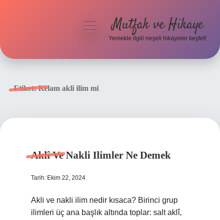
Mutfak ve Hikaye
menüyü
aç
Yemekle ilgili neşeli hikayeler keşfet!
Anasayfa
Gizlilik Politikası
Etiket:
Kelam akli ilim mi
Yasal Uyarı
Hakkımızda
Aklî Ve Nakli Ilimler Ne Demek
Tarih: Ekim 22, 2024
Akli ve nakli ilim nedir kısaca? Birinci grup
ilimleri üç ana başlık altında toplar: salt aklî,