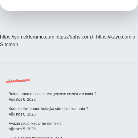
Ilimler
Ne
Demek
https://yemekforumu.com
https://bahs.com.tr
https://kayo.com.tr
Sitemap
Sidebar
Son Yazılar
Bulundurma ruhsat süresi geçerse cezası var mıdır ?
Ağustos 6, 2026
Kuduz mikrobunun kuluçka süresi ne kadardır ?
Ağustos 6, 2026
Avazın çıktığı kadar ne demek ?
Ağustos 5, 2026