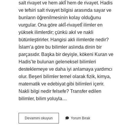
salt rivayet ve hem aklî hem de rivayet. Hadis
ve tefsiri salt rivayet bilgisi arasında sayar ve
bunların öğrenilmesinin kolay olduğunu
vurgular. Ona göre aklî-rivayetî ilimler en
yüksek ilimlerdir; çünkü akıl ve nakli
bütünleştirirler. Hangisi akli ilimlerde nedir?
İslam’a göre bu bilimler aslında dinin bir
parçasıdır. Başka bir deyişle, kökeni Kuran ve
Hadis’te bulunan geleneksel bilimleri
desteklemeye ve daha iyi anlamaya yardımcı
olur. Beşeri bilimler temel olarak fizik, kimya,
matematik ve edebiyat gibi bilimleri içerir.
Nakli bilgi nedir felsefe? Transfer edilen
bilimler, bilim yoluyla…
Aklî
Devamını okuyun
Yorum Bırak
Ve
Nakli