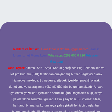
betci casino
Reklam ve İletişim:
E-mail:
backlinkpaneli@gmail.com
Teams:
forumhizmeti@gmail.com
Whatsapp: 0262 606 0 726
Telegram:
@karabul
Yasal Uyarı:
Sitemiz, 5651 Sayılı Kanun gereğince Bilgi Teknolojileri ve
İletişim Kurumu (BTK) tarafından onaylanmış bir Yer Sağlayıcı olarak
hizmet vermektedir. Bu nedenle, sitedeki içerikleri proaktif olarak
denetleme veya araştırma yükümlülüğümüz bulunmamaktadır. Ancak,
üyelerimiz yazdıkları içeriklerin sorumluluğunu taşımakta olup, siteye
üye olarak bu sorumluluğu kabul etmiş sayılırlar. Bu internet sitesi,
herhangi bir marka, kurum veya şahıs şirketi ile hiçbir bağlantısı
bulunmamaktadır. Sitede yalnızca kendi hazırladığımız makaleler