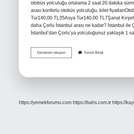
otobüs yolculuğu ortalama 2 saat 20 dakika sürmek
arası konforlu otobüs yolculuğu, bilet fiyatlarıOto
Tur140,00 TL35Asya Tur140,00 TL7Şanal Kırşeh
daha Çorlu İstanbul arası ne kadar? İstanbul ile 
İstanbul’dan Çorlu’ya yolculuğunuz yaklaşık 1 sa
Istanbul
Devamını okuyun
Yorum Bırak
Kartepe
Otobüs
Kaç
Saat
https://yemekforumu.com
https://bahs.com.tr
https://ka