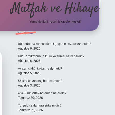
Mutfak ve Hikaye
Yemekle ilgili neşeli hikayeler keşfet!
Sidebar
Son Yazılar
betci cas
Bulundurma ruhsat süresi geçerse cezası var mıdır ?
Ağustos 6, 2026
Kuduz mikrobunun kuluçka süresi ne kadardır ?
Ağustos 6, 2026
Avazın çıktığı kadar ne demek ?
Ağustos 5, 2026
56 kilo bayan kaç beden giyer ?
Ağustos 3, 2026
4 ve 6’nın ortak bölenleri nelerdir ?
Temmuz 30, 2026
Turşuluk salamura sirke midir ?
Temmuz 29, 2026