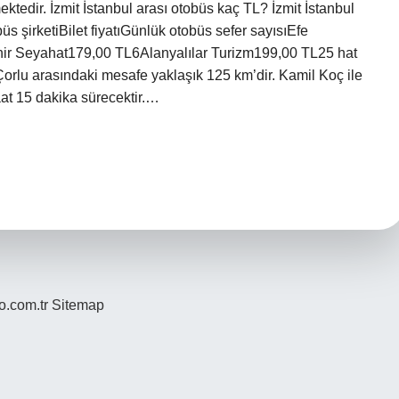
tedir. İzmit İstanbul arası otobüs kaç TL? İzmit İstanbul
büs şirketiBilet fiyatıGünlük otobüs sefer sayısıEfe
ir Seyahat179,00 TL6Alanyalılar Turizm199,00 TL25 hat
Çorlu arasındaki mesafe yaklaşık 125 km’dir. Kamil Koç ile
at 15 dakika sürecektir.…
yo.com.tr
Sitemap