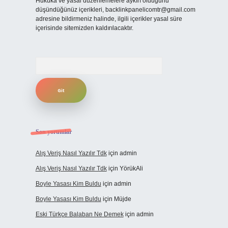
Hukuka ve yasal düzenlemelere aykırı olduğunu
düşündüğünüz içerikleri,
backlinkpanelicomtr@gmail.com
adresine bildirmeniz halinde, ilgili içerikler yasal süre
içerisinde sitemizden kaldırılacaktır.
Arama
Son yorumlar
Alış Veriş Nasıl Yazılır Tdk
için
admin
Alış Veriş Nasıl Yazılır Tdk
için
YörükAli
Boyle Yasası Kim Buldu
için
admin
Boyle Yasası Kim Buldu
için
Müjde
Eski Türkçe Balaban Ne Demek
için
admin