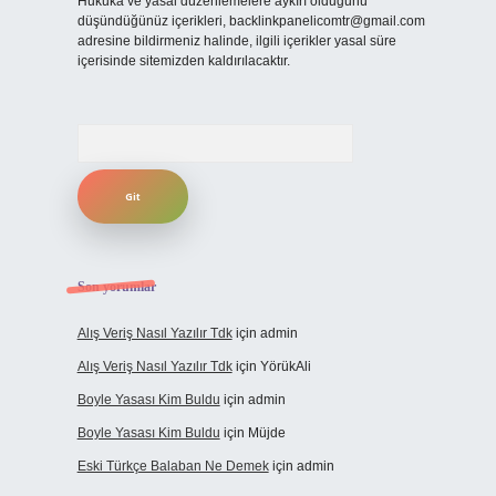
Hukuka ve yasal düzenlemelere aykırı olduğunu
düşündüğünüz içerikleri,
backlinkpanelicomtr@gmail.com
adresine bildirmeniz halinde, ilgili içerikler yasal süre
içerisinde sitemizden kaldırılacaktır.
Arama
Son yorumlar
Alış Veriş Nasıl Yazılır Tdk
için
admin
Alış Veriş Nasıl Yazılır Tdk
için
YörükAli
Boyle Yasası Kim Buldu
için
admin
Boyle Yasası Kim Buldu
için
Müjde
Eski Türkçe Balaban Ne Demek
için
admin