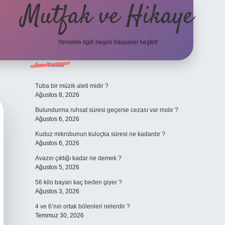
Mutfak ve Hikaye
Yemekle ilgili neşeli hikayeler keşfet!
Sidebar
Son Yazılar
betci casi
Tuba bir müzik aleti midir ?
Ağustos 8, 2026
Bulundurma ruhsat süresi geçerse cezası var mıdır ?
Ağustos 6, 2026
Kuduz mikrobunun kuluçka süresi ne kadardır ?
Ağustos 6, 2026
Avazın çıktığı kadar ne demek ?
Ağustos 5, 2026
56 kilo bayan kaç beden giyer ?
Ağustos 3, 2026
4 ve 6’nın ortak bölenleri nelerdir ?
Temmuz 30, 2026