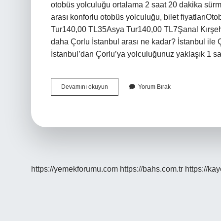
otobüs yolculuğu ortalama 2 saat 20 dakika sürmek
arası konforlu otobüs yolculuğu, bilet fiyatlarıOto
Tur140,00 TL35Asya Tur140,00 TL7Şanal Kırşeh
daha Çorlu İstanbul arası ne kadar? İstanbul ile 
İstanbul’dan Çorlu’ya yolculuğunuz yaklaşık 1 sa
Istanbul
Devamını okuyun
Yorum Bırak
Kartepe
Otobüs
Kaç
Saat
https://yemekforumu.com
https://bahs.com.tr
https://ka