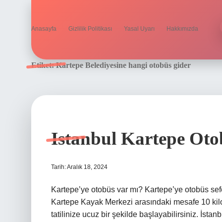
Anasayfa
Gizlilik Politikası
Yasal Uyarı
Hakkımızda
Etiket:
Kartepe Belediyesine hangi otobüs gider
Istanbul Kartepe Oto
Tarih: Aralık 18, 2024
Kartepe’ye otobüs var mı? Kartepe’ye otobüs seferl
Kartepe Kayak Merkezi arasındaki mesafe 10 kilom
tatilinize ucuz bir şekilde başlayabilirsiniz. İsta