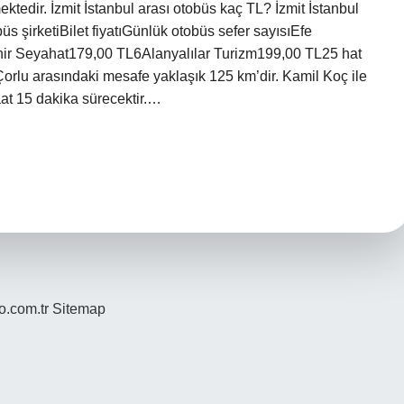
tedir. İzmit İstanbul arası otobüs kaç TL? İzmit İstanbul
büs şirketiBilet fiyatıGünlük otobüs sefer sayısıEfe
ir Seyahat179,00 TL6Alanyalılar Turizm199,00 TL25 hat
Çorlu arasındaki mesafe yaklaşık 125 km’dir. Kamil Koç ile
at 15 dakika sürecektir.…
yo.com.tr
Sitemap