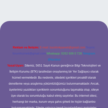
betci casino
Reklam ve İletişim:
E-mail:
backlinkpaneli@gmail.com
Teams:
forumhizmeti@gmail.com
Whatsapp: 0262 606 0 726
Telegram:
@karabul
Yasal Uyarı:
Sitemiz, 5651 Sayılı Kanun gereğince Bilgi Teknolojileri ve
İletişim Kurumu (BTK) tarafından onaylanmış bir Yer Sağlayıcı olarak
hizmet vermektedir. Bu nedenle, sitedeki içerikleri proaktif olarak
denetleme veya araştırma yükümlülüğümüz bulunmamaktadır. Ancak,
üyelerimiz yazdıkları içeriklerin sorumluluğunu taşımakta olup, siteye
üye olarak bu sorumluluğu kabul etmiş sayılırlar. Bu internet sitesi,
herhangi bir marka, kurum veya şahıs şirketi ile hiçbir bağlantısı
bulunmamaktadır. Sitede yalnızca kendi hazırladığımız makaleler