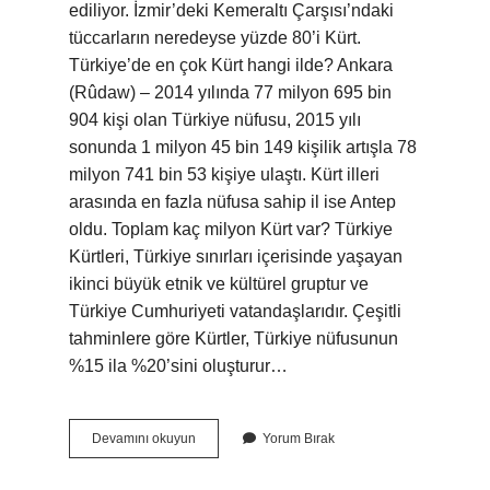
ediliyor. İzmir’deki Kemeraltı Çarşısı’ndaki
tüccarların neredeyse yüzde 80’i Kürt.
Türkiye’de en çok Kürt hangi ilde? Ankara
(Rûdaw) – 2014 yılında 77 milyon 695 bin
904 kişi olan Türkiye nüfusu, 2015 yılı
sonunda 1 milyon 45 bin 149 kişilik artışla 78
milyon 741 bin 53 kişiye ulaştı. Kürt illeri
arasında en fazla nüfusa sahip il ise Antep
oldu. Toplam kaç milyon Kürt var? Türkiye
Kürtleri, Türkiye sınırları içerisinde yaşayan
ikinci büyük etnik ve kültürel gruptur ve
Türkiye Cumhuriyeti vatandaşlarıdır. Çeşitli
tahminlere göre Kürtler, Türkiye nüfusunun
%15 ila %20’sini oluşturur…
Izmirde
Devamını okuyun
Yorum Bırak
Ne
Kadar