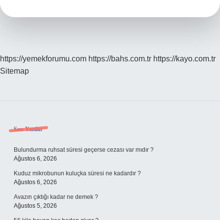
Kürt
Var
https://yemekforumu.com
https://bahs.com.tr
https://kayo.com.tr
Sitemap
Sidebar
Son Yazılar
Bulundurma ruhsat süresi geçerse cezası var mıdır ?
Ağustos 6, 2026
Kuduz mikrobunun kuluçka süresi ne kadardır ?
Ağustos 6, 2026
Avazın çıktığı kadar ne demek ?
Ağustos 5, 2026