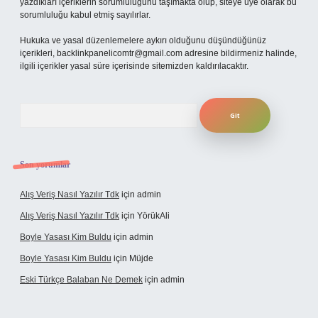
yazdıkları içeriklerin sorumluluğunu taşımakta olup, siteye üye olarak bu
sorumluluğu kabul etmiş sayılırlar.
Hukuka ve yasal düzenlemelere aykırı olduğunu düşündüğünüz
içerikleri,
backlinkpanelicomtr@gmail.com
adresine bildirmeniz halinde,
ilgili içerikler yasal süre içerisinde sitemizden kaldırılacaktır.
Arama
Son yorumlar
Alış Veriş Nasıl Yazılır Tdk
için
admin
Alış Veriş Nasıl Yazılır Tdk
için
YörükAli
Boyle Yasası Kim Buldu
için
admin
Boyle Yasası Kim Buldu
için
Müjde
Eski Türkçe Balaban Ne Demek
için
admin