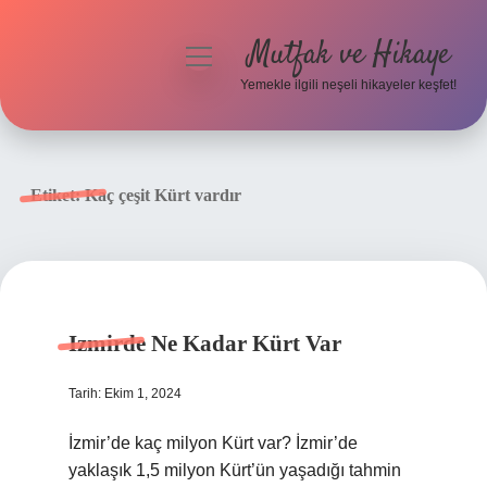
Mutfak ve Hikaye
menüyü
aç
Yemekle ilgili neşeli hikayeler keşfet!
Anasayfa
Gizlilik Politikası
Etiket:
Kaç çeşit Kürt vardır
Yasal Uyarı
Hakkımızda
Izmirde Ne Kadar Kürt Var
Tarih: Ekim 1, 2024
İzmir’de kaç milyon Kürt var? İzmir’de
yaklaşık 1,5 milyon Kürt’ün yaşadığı tahmin