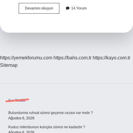
En
Devamını okuyun
14 Yorum
Iyi
Enerji
Kaynağı
Nedir
https://yemekforumu.com
https://bahs.com.tr
https://kayo.com.tr
Sitemap
Sidebar
Son Yazılar
Bulundurma ruhsat süresi geçerse cezası var mıdır ?
Ağustos 6, 2026
Kuduz mikrobunun kuluçka süresi ne kadardır ?
Ağustos 6, 2026