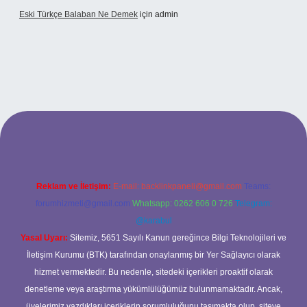
Eski Türkçe Balaban Ne Demek
için
admin
sino
Reklam ve İletişim:
E-mail:
backlinkpaneli@gmail.com
Teams:
forumhizmeti@gmail.com
Whatsapp: 0262 606 0 726
Telegram:
@karabul
Yasal Uyarı:
Sitemiz, 5651 Sayılı Kanun gereğince Bilgi Teknolojileri ve
İletişim Kurumu (BTK) tarafından onaylanmış bir Yer Sağlayıcı olarak
hizmet vermektedir. Bu nedenle, sitedeki içerikleri proaktif olarak
denetleme veya araştırma yükümlülüğümüz bulunmamaktadır. Ancak,
üyelerimiz yazdıkları içeriklerin sorumluluğunu taşımakta olup, siteye