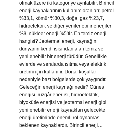
olmak üzere iki kategoriye ayrılabilir. Birincil
enerji kaynaklarının kullanım oranları; petrol
%33,1, kömür %30,3, doğal gaz %23,7,
hidroelektrik ve diğer yenilenebilir enerjiler
%8, nükleer enerji %5’tir. En temiz enerji
hangisi? Jeotermal enerji, kaynağını
dünyanın kendi ısısından alan temiz ve
yenilenebilir bir enerji türüdür. Genellikle
evlerde ve seralarda ısıtma veya elektrik
üretimi için kullanılır. Doğal koşullar
nedeniyle bazı bölgelerde çok yaygındır.
Geleceğin enerji kaynağı nedir? Güneş
enerjisi, rüzgâr enerjisi, hidroelektrik,
biyokütle enerjisi ve jeotermal enerji gibi
yenilenebilir enerji kaynakları gelecekte
enerji üretiminde önemli rol oynaması
beklenen kaynaklardır. Birincil enerji…