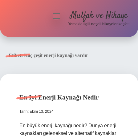
Mutfak ve Hikaye
menüyü
aç
Yemekle ilgili neşeli hikayeler keşfet!
Anasayfa
Gizlilik Politikası
Etiket:
Kaç çeşit enerji kaynağı vardır
Yasal Uyarı
Hakkımızda
En Iyi Enerji Kaynağı Nedir
Tarih: Ekim 13, 2024
En büyük enerji kaynağı nedir? Dünya enerji
kaynakları geleneksel ve alternatif kaynaklar