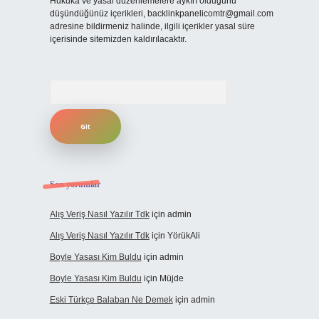
Hukuka ve yasal düzenlemelere aykırı olduğunu
düşündüğünüz içerikleri,
backlinkpanelicomtr@gmail.com
adresine bildirmeniz halinde, ilgili içerikler yasal süre
içerisinde sitemizden kaldırılacaktır.
Arama
Son yorumlar
Alış Veriş Nasıl Yazılır Tdk
için
admin
Alış Veriş Nasıl Yazılır Tdk
için
YörükAli
Boyle Yasası Kim Buldu
için
admin
Boyle Yasası Kim Buldu
için
Müjde
Eski Türkçe Balaban Ne Demek
için
admin