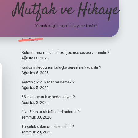
Mutfak ve Hikaye
Yemekle ilgili neşeli hikayeler keşfet!
Sidebar
Son Yazılar
betci ca
Bulundurma ruhsat süresi geçerse cezası var mıdır ?
Ağustos 6, 2026
Kuduz mikrobunun kuluçka süresi ne kadardır ?
Ağustos 6, 2026
Avazın çıktığı kadar ne demek ?
Ağustos 5, 2026
56 kilo bayan kaç beden giyer ?
Ağustos 3, 2026
4 ve 6’nın ortak bölenleri nelerdir ?
Temmuz 30, 2026
Turşuluk salamura sirke midir ?
Temmuz 29, 2026