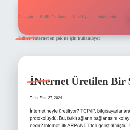
Anasayfa
Gizlilik Politikası
Yasal Uyarı
Hakkımızda
Etiket:
İnternet en çok ne için kullanılıyor
İNternet Üretilen Bir
Tarih: Ekim 27, 2024
İnternet neyle üretiliyor? TCP/IP, bilgisayarlar a
protokolüydü. Bu, farklı ağların bağlantısını kolayl
nedir? İnternet, ilk ARPANET’ten geliştirilmiştir. İ