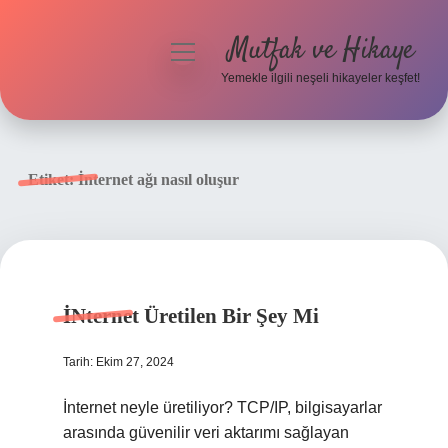
Mutfak ve Hikaye
menüyü
aç
Yemekle ilgili neşeli hikayeler keşfet!
Anasayfa
Gizlilik Politikası
Etiket:
İnternet ağı nasıl oluşur
Yasal Uyarı
Hakkımızda
İNternet Üretilen Bir Şey Mi
Tarih: Ekim 27, 2024
İnternet neyle üretiliyor? TCP/IP, bilgisayarlar
arasında güvenilir veri aktarımı sağlayan