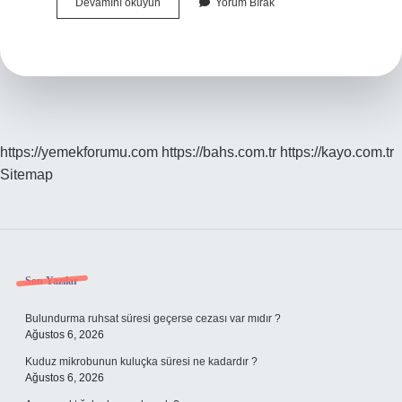
İNternet
Devamını okuyun
Yorum Bırak
Üretilen
Bir
Şey
Mi
https://yemekforumu.com
https://bahs.com.tr
https://kayo.com.tr
Sitemap
Sidebar
Son Yazılar
Bulundurma ruhsat süresi geçerse cezası var mıdır ?
Ağustos 6, 2026
Kuduz mikrobunun kuluçka süresi ne kadardır ?
Ağustos 6, 2026