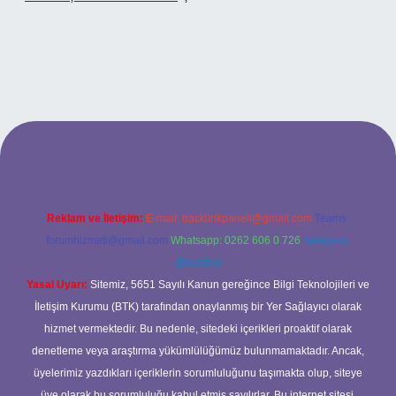
betci casino
Reklam ve İletişim:
E-mail:
backlinkpaneli@gmail.com
Teams:
forumhizmeti@gmail.com
Whatsapp: 0262 606 0 726
Telegram:
@karabul
Yasal Uyarı:
Sitemiz, 5651 Sayılı Kanun gereğince Bilgi Teknolojileri ve
İletişim Kurumu (BTK) tarafından onaylanmış bir Yer Sağlayıcı olarak
hizmet vermektedir. Bu nedenle, sitedeki içerikleri proaktif olarak
denetleme veya araştırma yükümlülüğümüz bulunmamaktadır. Ancak,
üyelerimiz yazdıkları içeriklerin sorumluluğunu taşımakta olup, siteye
üye olarak bu sorumluluğu kabul etmiş sayılırlar. Bu internet sitesi,