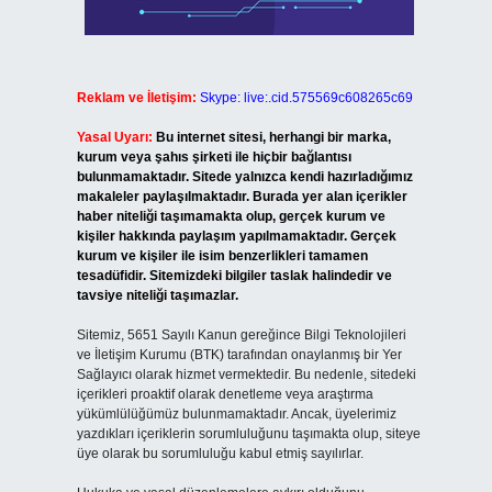
Reklam ve İletişim:
Skype: live:.cid.575569c608265c69
Yasal Uyarı:
Bu internet sitesi, herhangi bir marka,
kurum veya şahıs şirketi ile hiçbir bağlantısı
bulunmamaktadır. Sitede yalnızca kendi hazırladığımız
makaleler paylaşılmaktadır. Burada yer alan içerikler
haber niteliği taşımamakta olup, gerçek kurum ve
kişiler hakkında paylaşım yapılmamaktadır. Gerçek
kurum ve kişiler ile isim benzerlikleri tamamen
tesadüfidir. Sitemizdeki bilgiler taslak halindedir ve
tavsiye niteliği taşımazlar.
Sitemiz, 5651 Sayılı Kanun gereğince Bilgi Teknolojileri
ve İletişim Kurumu (BTK) tarafından onaylanmış bir Yer
Sağlayıcı olarak hizmet vermektedir. Bu nedenle, sitedeki
içerikleri proaktif olarak denetleme veya araştırma
yükümlülüğümüz bulunmamaktadır. Ancak, üyelerimiz
yazdıkları içeriklerin sorumluluğunu taşımakta olup, siteye
üye olarak bu sorumluluğu kabul etmiş sayılırlar.