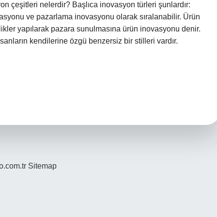
çeşitleri nelerdir? Başlıca inovasyon türleri şunlardır:
asyonu ve pazarlama inovasyonu olarak sıralanabilir. Ürün
likler yapılarak pazara sunulmasına ürün inovasyonu denir.
insanların kendilerine özgü benzersiz bir stilleri vardır.
yo.com.tr
Sitemap