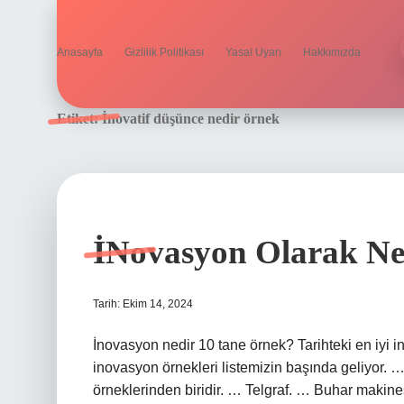
Anasayfa
Gizlilik Politikası
Yasal Uyarı
Hakkımızda
Etiket:
İnovatif düşünce nedir örnek
İNovasyon Olarak Nel
Tarih: Ekim 14, 2024
İnovasyon nedir 10 tane örnek? Tarihteki en iyi ino
inovasyon örnekleri listemizin başında geliyor. … 
örneklerinden biridir. … Telgraf. … Buhar makin